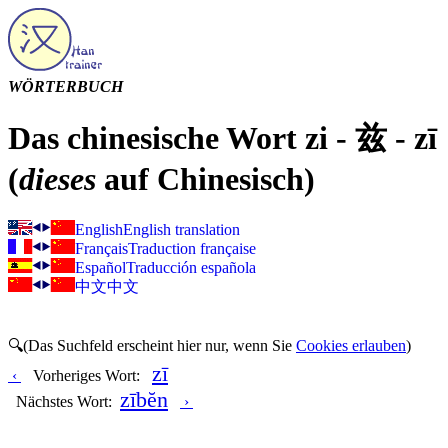
WÖRTERBUCH
Das chinesische Wort zi - 兹 - zī
(
dieses
auf Chinesisch)
English
English translation
Français
Traduction française
Español
Traducción española
中文
中文
🔍(Das Suchfeld erscheint hier nur, wenn Sie
Cookies erlauben
)
zī
‹
Vorheriges Wort:
zībĕn
Nächstes Wort:
›