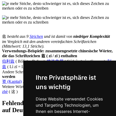
兹
besteht aus 9
Strichen
und ist damit von
niedriger Komplexität
im Vergleich mit den anderen vereinfachten Schriftzeichen
(Mittelwert: 13,1 Striche).
Verwendungs-Beispiele: zusammengesetzte chinesische Wörter,
die das Schriftzeichen 兹 ( zi / zī ) enthalten
伯利兹
( Bólìzī = Belize ),
格洛兹尼
( Gé luò zī ní = Gronzy ),
利
兹
( Lì zī = Leeds ),
乌兹别克斯坦
( Wūzībiékèsītăn = Usbekistan )
Andere Schriftzeichen, die auf Chinesisch
zī ausgesprochen
Ihre Privatsphäre ist
werden
资 (Kapital)
,
咨 (beraten)
,
滋 (wachsen)
,
姿 (Haltung)
uns wichtig
Weitere Wörter, die ebenfalls
dieses auf Chinesisch
bedeuten
zhè
( 这 )
Diese Website verwendet Cookies
Fehlende oder falsche Übersetzung für zi
und Targeting Technologien, um
auf Deutsch melden
Ihnen ein besseres Internet-