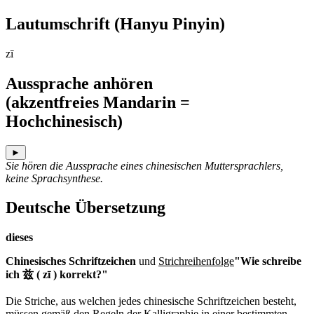
Lautumschrift
(Hanyu Pinyin)
zī
Aussprache anhören
(akzentfreies Mandarin =
Hochchinesisch)
►
Sie hören die Aussprache eines chinesischen Muttersprachlers,
keine Sprachsynthese.
Deutsche Übersetzung
dieses
Chinesisches Schriftzeichen
und
Strichreihenfolge
"Wie schreibe
ich 兹 ( zī ) korrekt?"
Die Striche, aus welchen jedes chinesische Schriftzeichen besteht,
müssen gemäß den Regeln der Kalligraphie in einer bestimmten