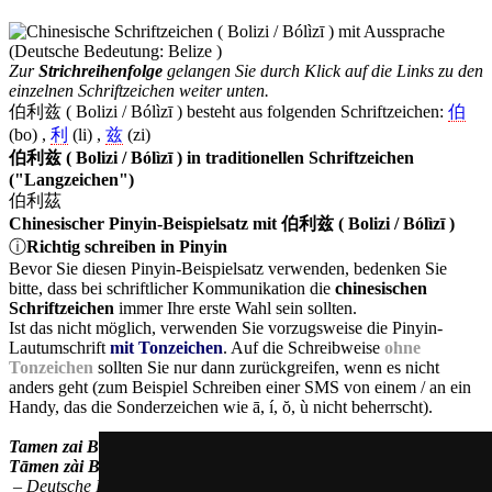
Zur
Strichreihenfolge
gelangen Sie durch Klick auf die Links zu den
einzelnen Schriftzeichen weiter unten.
伯利兹 ( Bolizi / Bólìzī ) besteht aus folgenden Schriftzeichen:
伯
(bo) ,
利
(li) ,
兹
(zi)
伯利兹 ( Bolizi / Bólìzī ) in traditionellen Schriftzeichen
("Langzeichen")
伯利茲
Chinesischer Pinyin-Beispielsatz mit 伯利兹 ( Bolizi / Bólìzī )
ⓘ
Richtig schreiben in Pinyin
Bevor Sie diesen Pinyin-Beispielsatz verwenden, bedenken Sie
bitte, dass bei schriftlicher Kommunikation die
chinesischen
Schriftzeichen
immer Ihre erste Wahl sein sollten.
Ist das nicht möglich, verwenden Sie vorzugsweise die Pinyin-
Lautumschrift
mit Tonzeichen
. Auf die Schreibweise
ohne
Tonzeichen
sollten Sie nur dann zurückgreifen, wenn es nicht
anders geht (zum Beispiel Schreiben einer SMS von einem / an ein
Handy, das die Sonderzeichen wie ā, í, ŏ, ù nicht beherrscht).
Tamen zai Bolizi shuo shenme yuyan?
Tāmen zài Bólìzī shuō shénme yŭyán?
– Deutsche Bedeutung:
Welche Sprache spricht man in Belize?