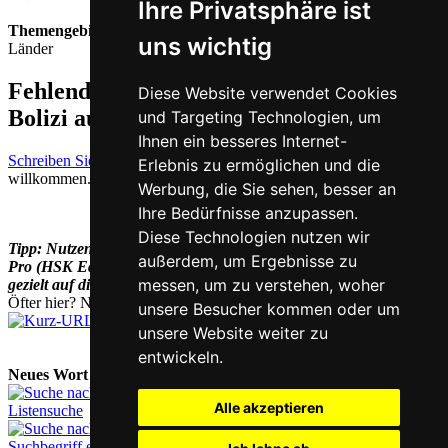
Ihre Privatsphäre ist
Themengebiet
uns wichtig
Länder
Fehlende oder falsche Übersetzung für
Diese Website verwendet Cookies
Bolizi auf Deutsch melden
und Targeting Technologien, um
Ihnen ein besseres Internet-
Schreiben Sie uns!
Ihr Feedback und konstruktive Kritik sind stets
Erlebnis zu ermöglichen und die
willkommen.
Werbung, die Sie sehen, besser an
Ihre Bedürfnisse anzupassen.
Diese Technologien nutzen wir
Tipp: Nutzen Sie unseren Chinesisch-Vokabeltrainer Han Trainer
außerdem, um Ergebnisse zu
Pro (HSK Edition) zur
HSK Vorbereitung
und bereiten Sie sich
messen, um zu verstehen, woher
gezielt auf diese Prüfung vor.
Öfter hier? Nutzen Sie unsere
Kurz-URL
chi.nesis.ch
unsere Besucher kommen oder um
unsere Website weiter zu
entwickeln.
Neues Wort nachschlagen:
Alle akzeptieren
Listensuche
Suchbegriff eingeben