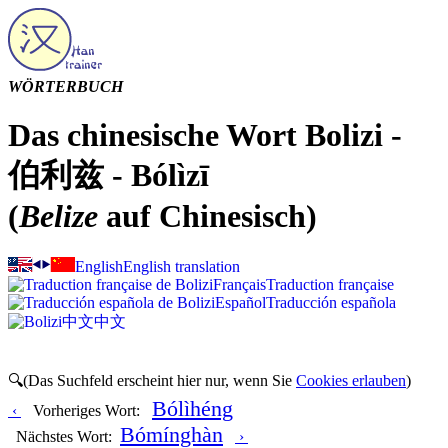
WÖRTERBUCH
Das chinesische Wort Bolizi -
伯利兹 - Bólìzī
(
Belize
auf Chinesisch)
English
English translation
Français
Traduction française
Español
Traducción española
中文
中文
🔍(Das Suchfeld erscheint hier nur, wenn Sie
Cookies erlauben
)
Bólìhéng
‹
Vorheriges Wort:
Bómínghàn
Nächstes Wort:
›