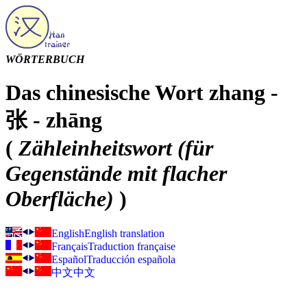
WÖRTERBUCH
Das chinesische Wort zhang -
张 - zhāng
(
Zähleinheitswort (für
Gegenstände mit flacher
Oberfläche)
)
English
English translation
Français
Traduction française
Español
Traducción española
中文
中文