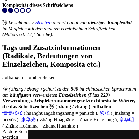
Komplexität dieses Schrifzeichens
张
besteht aus 7
Strichen
und ist damit von
niedriger Komplexität
im Vergleich mit den anderen vereinfachten Schriftzeichen
(Mittelwert: 13,1 Striche).
Tags und Zusatzinformationen
(Radikale, Bedeutungen von
Einzelzeichen, Komposita etc.)
aufhängen | umherblicken
张 ( zhang / zhāng ) gehört zu den
500
im chinesischen Sprachraum
am
häufigsten
verwendeten
Einzelzeichen
(Platz
223
)
Verwendungs-Beispiele: zusammengesetzte chinesische Wörter,
die das Schriftzeichen 张 ( zhang / zhāng ) enthalten
慌慌张张
( huānghuangzhāngzhang = panisch ),
紧张
( jĭnzhāng =
nervös ),
张华光
( Zhāng Huáguāng = Zhang Huaguang ),
章华明
( Zhāng Huámíng = Zhang Huaming )
Andere Schriftzeichen, die auf Chinesisch
zhāng ausgesprochen
werden