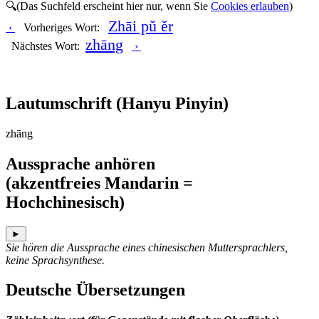
🔍(Das Suchfeld erscheint hier nur, wenn Sie
Cookies erlauben
)
Zhāi pŭ ĕr
‹
Vorheriges Wort:
zhāng
Nächstes Wort:
›
Lautumschrift
(Hanyu Pinyin)
zhāng
Aussprache anhören
(akzentfreies Mandarin =
Hochchinesisch)
►
Sie hören die Aussprache eines chinesischen Muttersprachlers,
keine Sprachsynthese.
Deutsche Übersetzungen