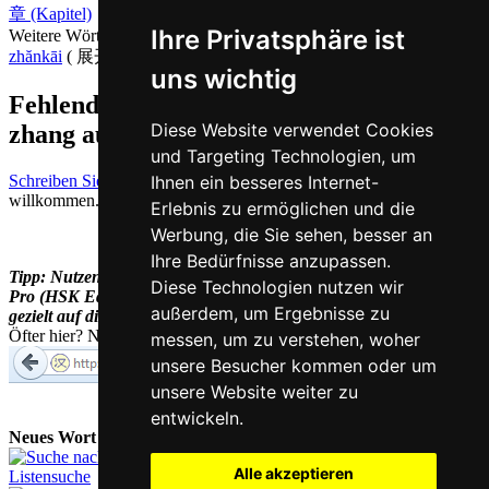
章 (Kapitel)
Ihre Privatsphäre ist
Weitere Wörter, die ebenfalls
ausbreiten auf Chinesisch
bedeuten
zhănkāi
( 展开 )
uns wichtig
Fehlende oder falsche Übersetzung für
Diese Website verwendet Cookies
zhang auf Deutsch melden
und Targeting Technologien, um
Schreiben Sie uns!
Ihr Feedback und konstruktive Kritik sind stets
Ihnen ein besseres Internet-
willkommen.
Erlebnis zu ermöglichen und die
Werbung, die Sie sehen, besser an
Ihre Bedürfnisse anzupassen.
Tipp: Nutzen Sie unseren Chinesisch-Vokabeltrainer Han Trainer
Diese Technologien nutzen wir
Pro (HSK Edition) zur
HSK Vorbereitung
und bereiten Sie sich
außerdem, um Ergebnisse zu
gezielt auf diese Prüfung vor.
Öfter hier? Nutzen Sie unsere
Kurz-URL
chi.nesis.ch
messen, um zu verstehen, woher
unsere Besucher kommen oder um
unsere Website weiter zu
entwickeln.
Neues Wort nachschlagen:
Alle akzeptieren
Listensuche