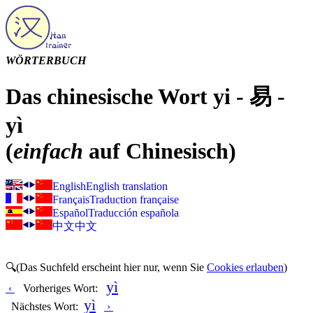
WÖRTERBUCH
Das chinesische Wort yi - 易 -
yì
(
einfach
auf Chinesisch)
English
English translation
Français
Traduction française
Español
Traducción española
中文
中文
🔍(Das Suchfeld erscheint hier nur, wenn Sie
Cookies erlauben
)
yì
‹
Vorheriges Wort:
yì
Nächstes Wort:
›