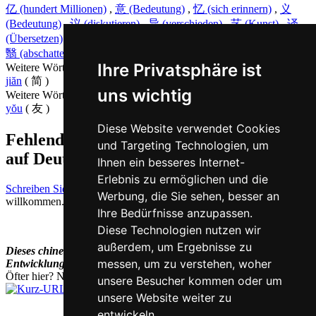
亿 (hundert Millionen)
,
意 (Bedeutung)
,
忆 (sich erinnern)
,
义
(Bedeutung)
,
议 (diskutieren)
,
异 (verschieden)
,
艺 (Kunst)
,
译
(Übersetzen)
,
谊 (Freundschaft)
,
毅 (entschlossen)
,
益 (nützlich)
,
翳 (abschatten)
,
疫 (Pest)
Ihre Privatsphäre ist
Weitere Wörter, die ebenfalls
einfach auf Chinesisch
bedeuten
jiăn
( 简 )
uns wichtig
Weitere Wörter, die ebenfalls
freundlich auf Chinesisch
bedeuten
yŏu
( 友 )
Diese Website verwendet Cookies
Fehlende oder falsche Übersetzung für yi
und Targeting Technologien, um
auf Deutsch melden
Ihnen ein besseres Internet-
Erlebnis zu ermöglichen und die
Schreiben Sie uns!
Ihr Feedback und konstruktive Kritik sind stets
Werbung, die Sie sehen, besser an
willkommen.
Ihre Bedürfnisse anzupassen.
Diese Technologien nutzen wir
außerdem, um Ergebnisse zu
Dieses chinesisch-deutsche Wörterbuch befindet sich noch in der
messen, um zu verstehen, woher
Entwicklung und wird laufend ergänzt und erweitert.
Öfter hier? Nutzen Sie unsere
Kurz-URL
chi.nesis.ch
unsere Besucher kommen oder um
unsere Website weiter zu
entwickeln.