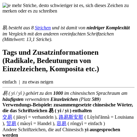
易
besteht aus 8
Strichen
und ist damit von
niedriger Komplexität
im Vergleich mit den anderen vereinfachten Schriftzeichen
(Mittelwert: 13,1 Striche).
Tags und Zusatzinformationen
(Radikale, Bedeutungen von
Einzelzeichen, Komposita etc.)
einfach | zu etwas neigen
易 ( yi / yì ) gehört zu den
1000
im chinesischen Sprachraum am
häufigsten
verwendeten
Einzelzeichen
(Platz
589
)
Verwendungs-Beispiele: zusammengesetzte chinesische Wörter,
die das Schriftzeichen 易 ( yi / yì ) enthalten
交易
( jiāoyì = verhandeln ),
路易斯安那
( Lùyìsī'ānnà = Louisiana
),
贸易
( màoyì = Handel ),
容易
( róngyì = einfach )
Andere Schriftzeichen, die auf Chinesisch
yì ausgesprochen
werden