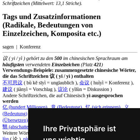
Schriftzeichen (Mittelwert: 13,1 Striche).
Tags und Zusatzinformationen
(Radikale, Bedeutungen von
Einzelzeichen, Komposita etc.)
sagen | Konferenz
议 ( yi / yì ) gehört zu den
500
im chinesischen Sprachraum am
häufigsten
verwendeten
Einzelzeichen
(Platz
421
)
Verwendungs-Beispiele: zusammengesetzte chinesische Wörter,
die das Schriftzeichen 议 ( yi / yì ) enthalten
不可思议
( bù kĕ sīyì = unglaublich ),
会议
( huìyì = Konferenz ),
建议
( jiànyì = Vorschlag ),
议论
( yìlùn = Diskussion )
Andere Schriftzeichen, die auf Chinesisch
yì ausgesprochen
werden
亿 (hundert Millionen)
,
意 (Bedeutung)
,
忆 (sich erinnern)
,
义
(Bedeutung)
,
易 (einfach)
,
异 (verschieden)
,
艺 (Kunst)
,
译
(Übersetzen)
,
谊 (Freundschaft)
,
毅 (entschlossen)
,
益 (nützlich)
,
Ihre Privatsphäre ist
翳 (abschatten)
,
疫 (Pest)
Weitere Wörter, die ebenfalls
diskutieren auf Chinesisch
bedeuten
uns wichtig
lùn
( 论 ),
píng
( 评 ),
shāng
( 商 ),
shāngliang
( 商量 ),
tán
( 谈 ),