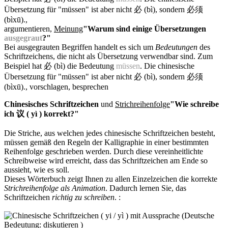
Übersetzung für "müssen" ist aber nicht 必 (bì), sondern 必须
(bìxū).
,
argumentieren,
Meinung
"Warum sind einige Übersetzungen
ausgegraut
?"
Bei ausgegrauten Begriffen handelt es sich um
Bedeutungen
des
Schriftzeichens, die nicht als Übersetzung verwendbar sind. Zum
Beispiel hat 必 (bì) die Bedeutung
müssen
. Die chinesische
Übersetzung für "müssen" ist aber nicht 必 (bì), sondern 必须
(bìxū).
, vorschlagen, besprechen
Chinesisches Schriftzeichen
und
Strichreihenfolge
"Wie schreibe
ich 议 ( yì ) korrekt?"
Die Striche, aus welchen jedes chinesische Schriftzeichen besteht,
müssen gemäß den Regeln der Kalligraphie in einer bestimmten
Reihenfolge geschrieben werden. Durch diese vereinheitlichte
Schreibweise wird erreicht, dass das Schriftzeichen am Ende so
aussieht, wie es soll.
Dieses Wörterbuch zeigt Ihnen zu allen Einzelzeichen die korrekte
Strichreihenfolge als Animation
. Dadurch lernen Sie, das
Schriftzeichen
richtig zu schreiben
.
: