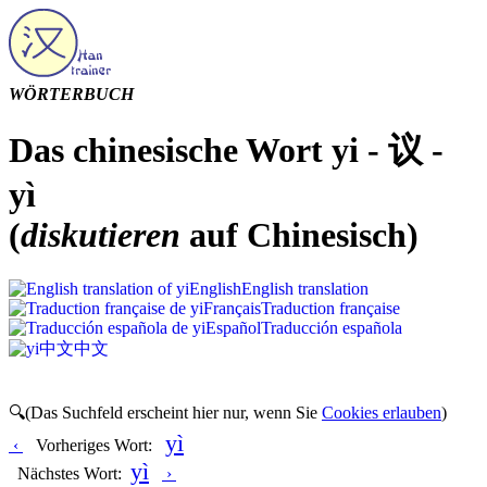
WÖRTERBUCH
Das chinesische Wort yi - 议 -
yì
(
diskutieren
auf Chinesisch)
English
English translation
Français
Traduction française
Español
Traducción española
中文
中文
🔍(Das Suchfeld erscheint hier nur, wenn Sie
Cookies erlauben
)
yì
‹
Vorheriges Wort:
yì
Nächstes Wort:
›