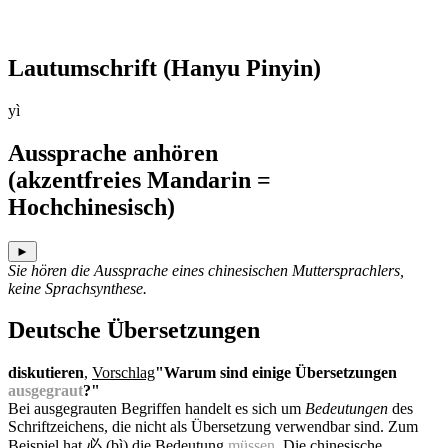
Lautumschrift
(Hanyu Pinyin)
yì
Aussprache anhören
(akzentfreies Mandarin =
Hochchinesisch)
►
Sie hören die Aussprache eines chinesischen Muttersprachlers,
keine Sprachsynthese.
Deutsche Übersetzungen
diskutieren
,
Vorschlag
"Warum sind einige Übersetzungen
ausgegraut
?"
Bei ausgegrauten Begriffen handelt es sich um
Bedeutungen
des
Schriftzeichens, die nicht als Übersetzung verwendbar sind. Zum
Beispiel hat 必 (bì) die Bedeutung
müssen
. Die chinesische