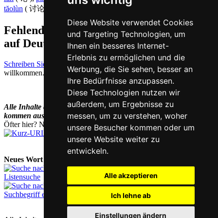
tăolùn
( 讨论 )
Diese Website verwendet Cookies
Fehlende oder falsche Übersetzung für yi
und Targeting Technologien, um
auf Deutsch melden
Ihnen ein besseres Internet-
Erlebnis zu ermöglichen und die
Schreiben Sie uns!
Ihr Feedback und konstruktive Kritik sind stets
Werbung, die Sie sehen, besser an
willkommen.
Ihre Bedürfnisse anzupassen.
Diese Technologien nutzen wir
außerdem, um Ergebnisse zu
Alle Inhalte dieses Wörterbuchs (und künftig noch mehr)
messen, um zu verstehen, woher
kommen aus dem
Chinesisch-Vokabeltrainer
Han Trainer Pro.
Öfter hier? Nutzen Sie unsere
Kurz-URL
chi.nesis.ch
unsere Besucher kommen oder um
unsere Website weiter zu
entwickeln.
Neues Wort nachschlagen:
Alle akzeptieren
Listensuche
Suchbegriff eingeben
Ich lehne ab
Einstellungen ändern