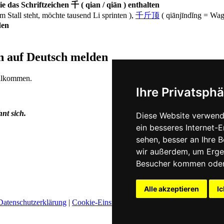
 das Schriftzeichen 千 ( qian / qiān ) enthalten
im Stall steht, möchte tausend Li sprinten ),
千斤顶
( qiānjīndĭng = Wag
den
an auf Deutsch melden
illkommen.
Ihre Privatsphä
hnt sich.
Diese Website verwend
ein besseres Internet-
sehen, besser an Ihre 
wir außerdem, um Erge
Besucher kommen oder 
Alle akzeptieren
Ic
Datenschutzerklärung
|
Cookie-Einstellungen