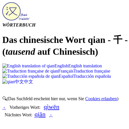
WÖRTERBUCH
Das chinesische Wort qian - 千 -
(
tausend
auf Chinesisch)
English
English translation
Français
Traduction française
Español
Traducción española
中文
中文
🔍(Das Suchfeld erscheint hier nur, wenn Sie
Cookies erlauben
)
qìwēn
‹
Vorheriges Wort:
qiān
Nächstes Wort:
›