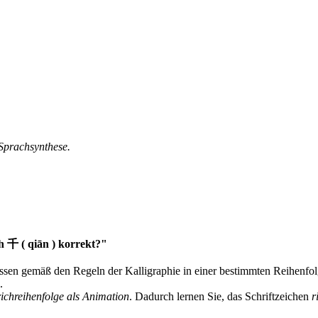
 Sprachsynthese.
h 千 ( qiān ) korrekt?"
müssen gemäß den Regeln der Kalligraphie in einer bestimmten Reihenfo
.
richreihenfolge als Animation
. Dadurch lernen Sie, das Schriftzeichen
r