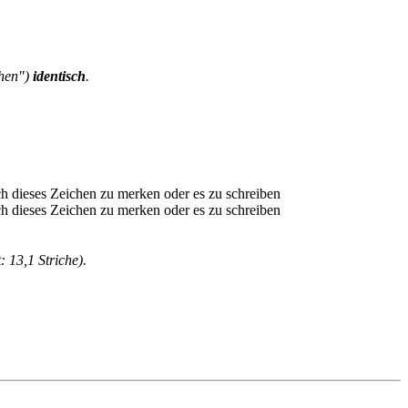
chen")
identisch
.
: 13,1 Striche).