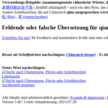
Verwendungs-Beispiele: zusammengesetzte chinesische Wörter, die
老骥伏枥志在千里
( lăojìfúlì zhìzàiqiānlĭ = auch ein altes Ross, das 
Andere Schriftzeichen, die auf Chinesisch
qiān ausgesprochen wer
铅 (Blei)
,
签 (unterschreiben)
Fehlende oder falsche Übersetzung für qi
Schreiben Sie uns!
Ihr Feedback und konstruktive Kritik sind stets w
Besser als Schriftzeichen nachschlagen:
Chinesisch lernen
! - Es lo
Neues Wort nachschlagen:
Listensuche
Suchbegriff eingeben
Alle Inhalte sind urheberrechtlich geschützt |
Kontakt & Impressum
|
Version 5.40 / Letzte Aktualisierung: 2023-07-28