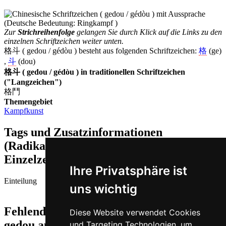
Zur
Strichreihenfolge
gelangen Sie durch Klick auf die Links zu den
einzelnen Schriftzeichen weiter unten.
格斗 ( gedou / gédòu ) besteht aus folgenden Schriftzeichen:
格
(ge)
,
斗
(dou)
格斗 ( gedou / gédòu ) in traditionellen Schriftzeichen
("Langzeichen")
格鬥
Themengebiet
Kampfkunst
Tags und Zusatzinformationen
(Radikale, Bedeutungen von
Einzelzeichen, Komposita etc.)
Ihre Privatsphäre ist
Einteilung
uns wichtig
Fehlende oder falsche Übersetzung für
Diese Website verwendet Cookies
gedou auf Deutsch melden
und Targeting Technologien, um