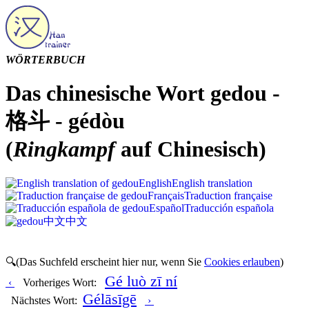
WÖRTERBUCH
Das chinesische Wort gedou -
格斗 - gédòu
(
Ringkampf
auf Chinesisch)
English
English translation
Français
Traduction française
Español
Traducción española
中文
中文
🔍(Das Suchfeld erscheint hier nur, wenn Sie
Cookies erlauben
)
Gé luò zī ní
‹
Vorheriges Wort:
Gélāsīgē
Nächstes Wort:
›