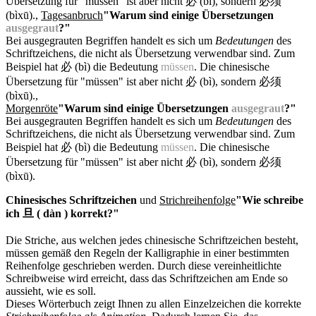
Übersetzung für "müssen" ist aber nicht 必 (bì), sondern 必须
(bìxū).
,
Tagesanbruch
"Warum sind einige Übersetzungen
ausgegraut
?"
Bei ausgegrauten Begriffen handelt es sich um
Bedeutungen
des
Schriftzeichens, die nicht als Übersetzung verwendbar sind. Zum
Beispiel hat 必 (bì) die Bedeutung
müssen
. Die chinesische
Übersetzung für "müssen" ist aber nicht 必 (bì), sondern 必须
(bìxū).
,
Morgenröte
"Warum sind einige Übersetzungen
ausgegraut
?"
Bei ausgegrauten Begriffen handelt es sich um
Bedeutungen
des
Schriftzeichens, die nicht als Übersetzung verwendbar sind. Zum
Beispiel hat 必 (bì) die Bedeutung
müssen
. Die chinesische
Übersetzung für "müssen" ist aber nicht 必 (bì), sondern 必须
(bìxū).
Chinesisches Schriftzeichen
und
Strichreihenfolge
"Wie schreibe
ich 旦 ( dàn ) korrekt?"
Die Striche, aus welchen jedes chinesische Schriftzeichen besteht,
müssen gemäß den Regeln der Kalligraphie in einer bestimmten
Reihenfolge geschrieben werden. Durch diese vereinheitlichte
Schreibweise wird erreicht, dass das Schriftzeichen am Ende so
aussieht, wie es soll.
Dieses Wörterbuch zeigt Ihnen zu allen Einzelzeichen die korrekte