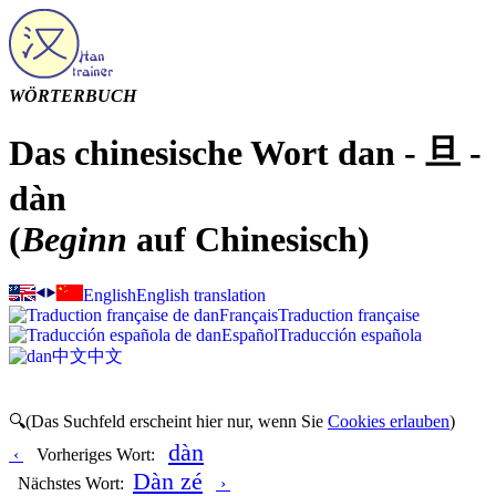
WÖRTERBUCH
Das chinesische Wort dan - 旦 -
dàn
(
Beginn
auf Chinesisch)
English
English translation
Français
Traduction française
Español
Traducción española
中文
中文
🔍(Das Suchfeld erscheint hier nur, wenn Sie
Cookies erlauben
)
dàn
‹
Vorheriges Wort:
Dàn zé
Nächstes Wort:
›