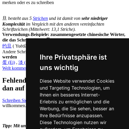
旦
besteht aus 5
Strichen
und ist damit von
sehr niedriger
Komplexität
im Vergleich mit den anderen vereinfachten
Schriftzeichen (Mittelwert: 13,1 Striche).
Verwendungs-Beispiele: zusammengesetzte chinesische Wörter,
die das Schriftzeichen 旦 ( dan / dàn ) enthalten
约旦
( Yuēdàn = Jordan )
Andere Schriftzeichen, die auf Chinesisch
dàn ausgesprochen
Ihre Privatsphäre ist
werden
蛋 (Ei)
,
淡 (geschmacklos)
,
但 (aber)
,
弹 (Geschoss)
,
诞 (auf die
uns wichtig
Welt kommen, meist auf Menschen bezogen)
Fehlende oder falsche Übersetzung für
Diese Website verwendet Cookies
dan auf Deutsch melden
und Targeting Technologien, um
Ihnen ein besseres Internet-
Schreiben Sie uns!
Ihr Feedback und konstruktive Kritik sind stets
Erlebnis zu ermöglichen und die
willkommen.
Werbung, die Sie sehen, besser an
Ihre Bedürfnisse anzupassen.
Diese Technologien nutzen wir
Tipp: Mit unseren
Chinesisch-Vokabelkarten
können Sie sich