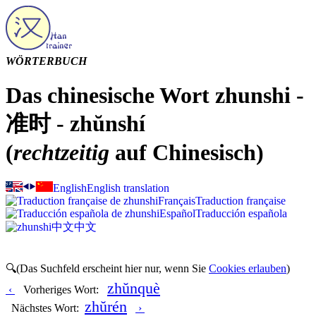
WÖRTERBUCH
Das chinesische Wort zhunshi -
准时 - zhŭnshí
(
rechtzeitig
auf Chinesisch)
English
English translation
Français
Traduction française
Español
Traducción española
中文
中文
🔍(Das Suchfeld erscheint hier nur, wenn Sie
Cookies erlauben
)
zhŭnquè
‹
Vorheriges Wort:
zhŭrén
Nächstes Wort:
›