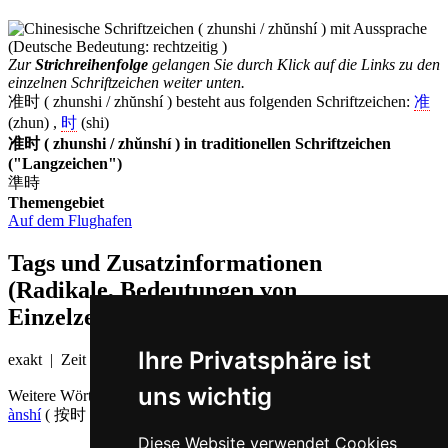
Zur
Strichreihenfolge
gelangen Sie durch Klick auf die Links zu den
einzelnen Schriftzeichen weiter unten.
准时 ( zhunshi / zhŭnshí ) besteht aus folgenden Schriftzeichen:
准
(zhun) ,
时
(shi)
准时 ( zhunshi / zhŭnshí ) in traditionellen Schriftzeichen
("Langzeichen")
準時
Themengebiet
Auf dem Flughafen
Tags und Zusatzinformationen
(Radikale, Bedeutungen von
Einzelzeichen, Komposita etc.)
Ihre Privatsphäre ist
exakt | Zeit
uns wichtig
Weitere Wörter, die ebenfalls
rechtzeitig auf Chinesisch
bedeuten
ànshí
( 按时 ),
jíshí
( 及时 )
Diese Website verwendet Cookies