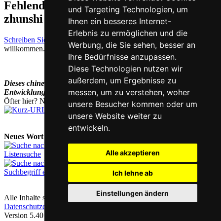
Fehlende oder falsche Übersetzung für
und Targeting Technologien, um
zhunshi auf Deutsch melden
Ihnen ein besseres Internet-
Erlebnis zu ermöglichen und die
Schreiben Sie uns!
Ihr Feedback und konstruktive Kritik sind stets
Werbung, die Sie sehen, besser an
willkommen.
Ihre Bedürfnisse anzupassen.
Diese Technologien nutzen wir
außerdem, um Ergebnisse zu
Dieses chinesisch-deutsche Wörterbuch befindet sich noch in der
messen, um zu verstehen, woher
Entwicklung und wird laufend ergänzt und erweitert.
Öfter hier? Nutzen Sie unsere
Kurz-URL
chi.nesis.ch
unsere Besucher kommen oder um
unsere Website weiter zu
entwickeln.
Neues Wort nachschlagen:
Alle akzeptieren
Listensuche
Suchbegriff eingeben
Ich lehne ab
Einstellungen ändern
Alle Inhalte sind urheberrechtlich geschützt |
Kontakt & Impressum
|
Datenschutzerklärung
|
Cookie-Einstellungen
Version 5.40 / Letzte Aktualisierung: 2023-07-28