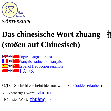
WÖRTERBUCH
Das chinesische Wort zhuang - 
(
stoßen
auf Chinesisch)
English
English translation
Français
Traduction française
Español
Traducción española
中文
中文
🔍(Das Suchfeld erscheint hier nur, wenn Sie
Cookies erlauben
)
zhuàn
‹
Vorheriges Wort:
zhuàng
Nächstes Wort:
›