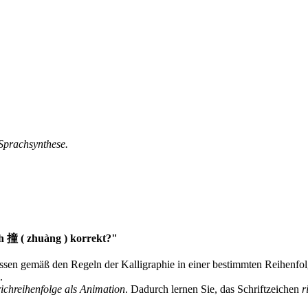
 Sprachsynthese.
h 撞 ( zhuàng ) korrekt?"
müssen gemäß den Regeln der Kalligraphie in einer bestimmten Reihenfo
.
richreihenfolge als Animation
. Dadurch lernen Sie, das Schriftzeichen
r