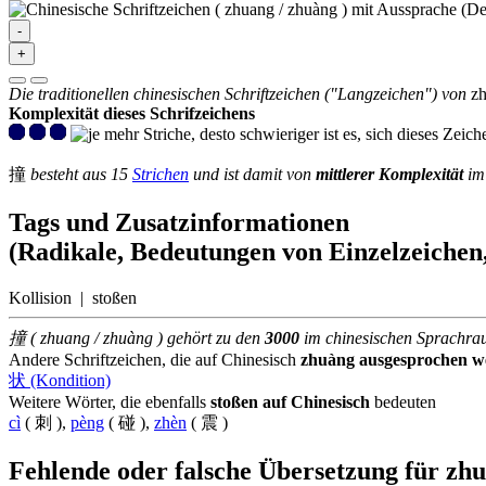
-
+
Die traditionellen chinesischen Schriftzeichen ("Langzeichen") von
z
Komplexität dieses Schrifzeichens
撞
besteht aus 15
Strichen
und ist damit von
mittlerer Komplexität
im 
Tags und Zusatzinformationen
(Radikale, Bedeutungen von Einzelzeichen,
Kollision | stoßen
撞 ( zhuang / zhuàng ) gehört zu den
3000
im chinesischen Sprachr
Andere Schriftzeichen, die auf Chinesisch
zhuàng ausgesprochen w
状 (Kondition)
Weitere Wörter, die ebenfalls
stoßen auf Chinesisch
bedeuten
cì
( 刺 ),
pèng
( 碰 ),
zhèn
( 震 )
Fehlende oder falsche Übersetzung für zh