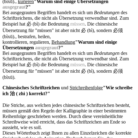
(bìxū).
,
kurieren
"Warum sind einige Übersetzungen
ausgegraut
?"
Bei ausgegrauten Begriffen handelt es sich um
Bedeutungen
des
Schriftzeichens, die nicht als Übersetzung verwendbar sind. Zum
Beispiel hat 必 (bì) die Bedeutung
müssen
. Die chinesische
Übersetzung für "müssen" ist aber nicht 必 (bì), sondern 必须
(bìxū).
, bestrafen, heilen,
kontrollieren, regulieren,
Behandlung
"Warum sind einige
Übersetzungen
ausgegraut
?"
Bei ausgegrauten Begriffen handelt es sich um
Bedeutungen
des
Schriftzeichens, die nicht als Übersetzung verwendbar sind. Zum
Beispiel hat 必 (bì) die Bedeutung
müssen
. Die chinesische
Übersetzung für "müssen" ist aber nicht 必 (bì), sondern 必须
(bìxū).
Chinesisches Schriftzeichen
und
Strichreihenfolge
"Wie schreibe
ich 治 ( zhì ) korrekt?"
Die Striche, aus welchen jedes chinesische Schriftzeichen besteht,
müssen gemäß den Regeln der Kalligraphie in einer bestimmten
Reihenfolge geschrieben werden. Durch diese vereinheitlichte
Schreibweise wird erreicht, dass das Schriftzeichen am Ende so
aussieht, wie es soll.
Dieses Wörterbuch zeigt Ihnen zu allen Einzelzeichen die korrekte