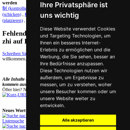
werden
Ihre Privatsphäre ist
制 (kontrollieren)
,
至 (bis)
,
志 (Wille)
,
质 (Qualität)
,
致
uns wichtig
(schicken)
,
稚 (kindisch)
,
秩 (Ordnung)
,
帜 (Flagge)
,
置
(platzieren)
,
瘈 (Krämpfe)
,
智 (Intelligenz)
Diese Website verwendet Cookies
Fehlende oder falsche Übersetzung für
und Targeting Technologien, um
zhi auf Deutsch melden
Ihnen ein besseres Internet-
Erlebnis zu ermöglichen und die
Schreiben Sie uns!
Ihr Feedback und konstruktive Kritik sind stets
Werbung, die Sie sehen, besser an
willkommen.
Ihre Bedürfnisse anzupassen.
Diese Technologien nutzen wir
außerdem, um Ergebnisse zu
Alle Inhalte dieses Wörterbuchs (und künftig noch mehr)
messen, um zu verstehen, woher
kommen aus dem
Chinesisch-Vokabeltrainer
Han Trainer Pro.
Öfter hier? Nutzen Sie unsere
Kurz-URL
chi.nesis.ch
unsere Besucher kommen oder um
unsere Website weiter zu
entwickeln.
Neues Wort nachschlagen:
Alle akzeptieren
Listensuche