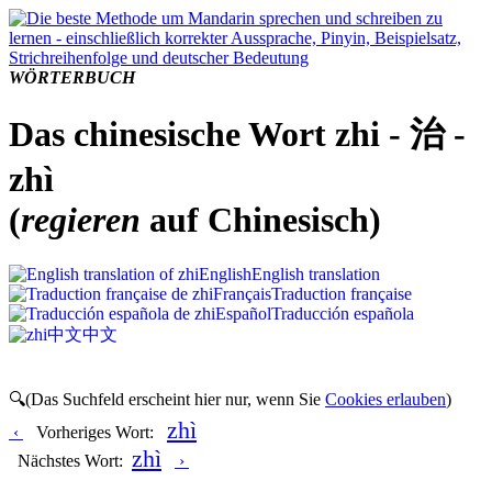
WÖRTERBUCH
Das chinesische Wort zhi - 治 -
zhì
(
regieren
auf Chinesisch)
English
English translation
Français
Traduction française
Español
Traducción española
中文
中文
🔍(Das Suchfeld erscheint hier nur, wenn Sie
Cookies erlauben
)
zhì
‹
Vorheriges Wort:
zhì
Nächstes Wort:
›