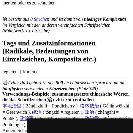
治
besteht aus 8
Strichen
und ist damit von
niedriger Komplexität
im Vergleich mit den anderen vereinfachten Schriftzeichen
(Mittelwert: 13,1 Striche).
Tags und Zusatzinformationen
(Radikale, Bedeutungen von
Einzelzeichen, Komposita etc.)
regieren | kurieren
治 ( zhi / zhì ) gehört zu den
500
im chinesischen Sprachraum am
häufigsten
verwendeten
Einzelzeichen
(Platz
345
)
Verwendungs-Beispiele: zusammengesetzte chinesische Wörter,
die das Schriftzeichen 治 ( zhi / zhì ) enthalten
本地治里
( Bĕndì zhì lí = Pondicherry ),
格林威治
( Gé lín wēi zhì
= Greenwich ),
统治
( tŏngzhì = regieren ),
政治
( zhèngzhì =
Politik ),
政治家
( zhèngzhìjiā = Politiker ),
政治学
( zhèngzhìxué =
Politologie ),
自治权
( zìzhìquán = Autonomie )
Andere Schriftzeichen, die auf Chinesisch
zhì ausgesprochen