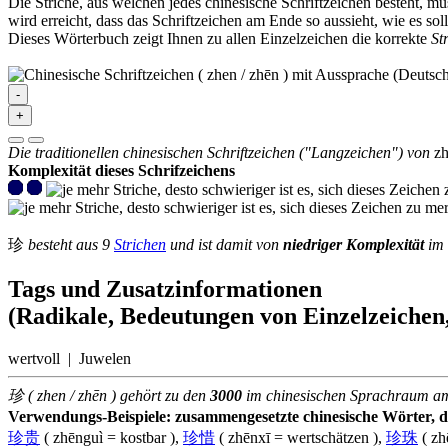
Die Striche, aus welchen jedes chinesische Schriftzeichen besteht, 
wird erreicht, dass das Schriftzeichen am Ende so aussieht, wie es soll
Dieses Wörterbuch zeigt Ihnen zu allen Einzelzeichen die korrekte
St
-
+
Die traditionellen chinesischen Schriftzeichen ("Langzeichen") von
z
Komplexität dieses Schrifzeichens
珍
besteht aus 9
Strichen
und ist damit von
niedriger Komplexität
im 
Tags und Zusatzinformationen
(Radikale, Bedeutungen von Einzelzeichen,
wertvoll | Juwelen
珍 ( zhen / zhēn ) gehört zu den
3000
im chinesischen Sprachraum 
Verwendungs-Beispiele: zusammengesetzte chinesische Wörter, die
珍贵
( zhēnguì = kostbar ),
珍惜
( zhēnxī = wertschätzen ),
珍珠
( zh