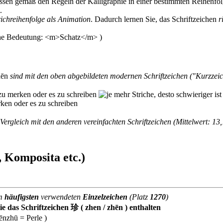
müssen gemäß den Regeln der Kalligraphie in einer bestimmten Reihenfo
.
richreihenfolge als Animation
. Dadurch lernen Sie, das Schriftzeichen
r
hēn
sind mit den oben abgebildeten modernen Schriftzeichen ("Kurzzei
Vergleich mit den anderen vereinfachten Schriftzeichen (Mittelwert: 13,
 Komposita etc.)
am
häufigsten
verwendeten
Einzelzeichen
(Platz
1270
)
 das Schriftzeichen 珍 ( zhen / zhēn ) enthalten
ēnzhū = Perle )