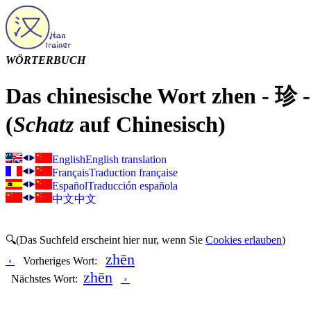
WÖRTERBUCH
Das chinesische Wort zhen - 珍 
(
Schatz
auf Chinesisch)
English
English translation
Français
Traduction française
Español
Traducción española
中文
中文
🔍(Das Suchfeld erscheint hier nur, wenn Sie
Cookies erlauben
)
zhēn
‹
Vorheriges Wort:
zhēn
Nächstes Wort:
›