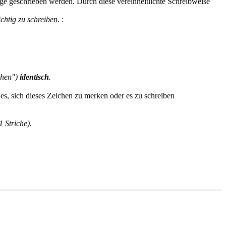
lge geschrieben werden. Durch diese vereinheitlichte Schreibweise
ichtig zu schreiben
.
:
chen")
identisch
.
1 Striche).