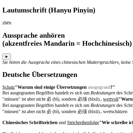
Lautumschrift
(Hanyu Pinyin)
zhēn
Aussprache anhören
(akzentfreies Mandarin = Hochchinesisch)
►
Sie hören die Aussprache eines chinesischen Muttersprachlers, keine
Deutsche Übersetzungen
Schatz
"Warum sind einige Übersetzungen
ausgegraut
?"
Bei ausgegrauten Begriffen handelt es sich um
Bedeutungen
des Schri
"müssen" ist aber nicht 必 (bì), sondern 必须 (bìxū).
,
wertvoll
"Warum
Bei ausgegrauten Begriffen handelt es sich um
Bedeutungen
des Schri
"müssen" ist aber nicht 必 (bì), sondern 必须 (bìxū).
, wertschätzen
Chinesisches Schriftzeichen
und
Strichreihenfolge
"Wie schreibe ic