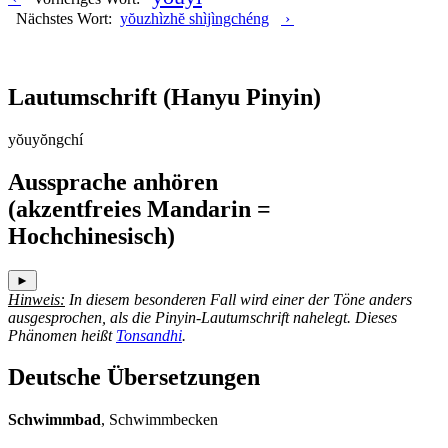
Nächstes Wort:
yŏuzhìzhĕ shìjìngchéng
›
Lautumschrift
(Hanyu Pinyin)
yŏuyŏngchí
Aussprache anhören
(akzentfreies Mandarin =
Hochchinesisch)
►
Hinweis:
In diesem besonderen Fall wird einer der Töne anders
ausgesprochen, als die Pinyin-Lautumschrift nahelegt. Dieses
Phänomen heißt
Tonsandhi
.
Deutsche Übersetzungen
Schwimmbad
, Schwimmbecken