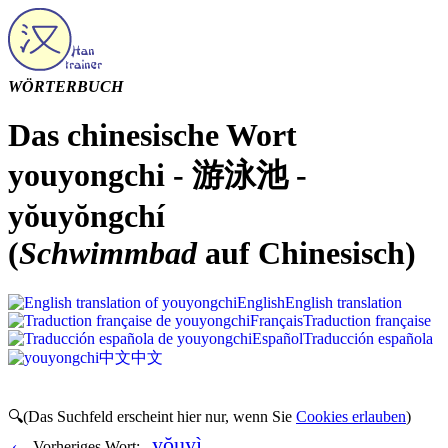
WÖRTERBUCH
Das chinesische Wort
youyongchi - 游泳池 -
yŏuyŏngchí
(
Schwimmbad
auf Chinesisch)
English
English translation
Français
Traduction française
Español
Traducción española
中文
中文
🔍(Das Suchfeld erscheint hier nur, wenn Sie
Cookies erlauben
)
yŏuyì
‹
Vorheriges Wort: