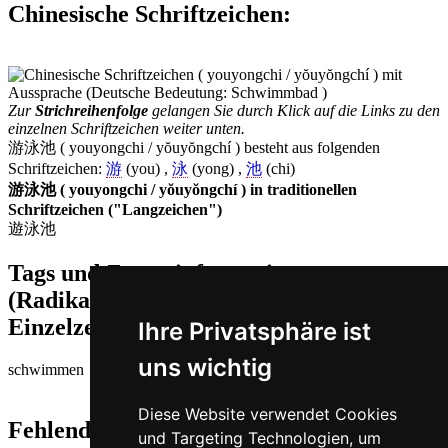
Chinesische Schriftzeichen
:
Zur
Strichreihenfolge
gelangen Sie durch Klick auf die Links zu den
einzelnen Schriftzeichen weiter unten.
游泳池 ( youyongchi / yŏuyŏngchí ) besteht aus folgenden
Schriftzeichen:
游
(you) ,
泳
(yong) ,
池
(chi)
游泳池 ( youyongchi / yŏuyŏngchí ) in traditionellen
Schriftzeichen ("Langzeichen")
遊泳池
Tags und Zusatzinformationen
(Radikale, Bedeutungen von
Einzelzeichen, Komposita etc.)
Ihre Privatsphäre ist
uns wichtig
schwimmen | Wanne, Becken
Diese Website verwendet Cookies
Fehlende oder falsche Übersetzung für
und Targeting Technologien, um