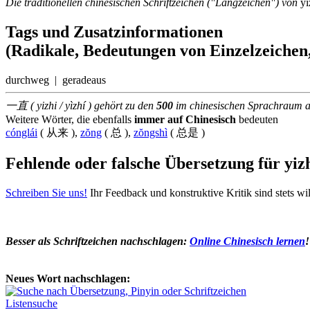
Die traditionellen chinesischen Schriftzeichen ("Langzeichen") von
yì
Tags und Zusatzinformationen
(Radikale, Bedeutungen von Einzelzeichen,
durchweg | geradeaus
一直 ( yizhi / yìzhí ) gehört zu den
500
im chinesischen Sprachraum
Weitere Wörter, die ebenfalls
immer auf Chinesisch
bedeuten
cónglái
( 从来 ),
zŏng
( 总 ),
zŏngshì
( 总是 )
Fehlende oder falsche Übersetzung für yiz
Schreiben Sie uns!
Ihr Feedback und konstruktive Kritik sind stets w
Besser als Schriftzeichen nachschlagen:
Online Chinesisch lernen
!
Neues Wort nachschlagen:
Listensuche