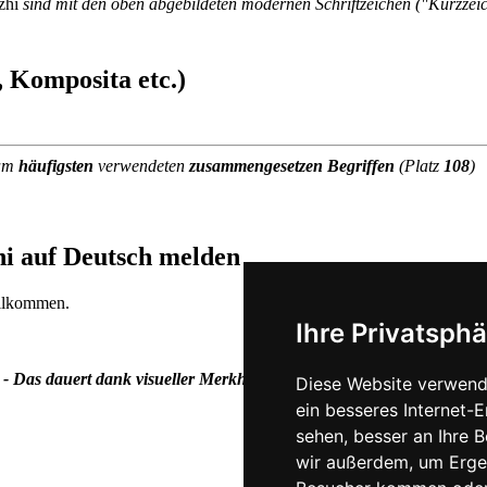
zhí
sind mit den oben abgebildeten modernen Schriftzeichen ("Kurzzei
 Komposita etc.)
 am
häufigsten
verwendeten
zusammengesetzen Begriffen
(Platz
108
)
hi auf Deutsch melden
illkommen.
Ihre Privatsphä
 - Das dauert dank visueller Merkhilfen gar nicht mal so viel länger.
Diese Website verwend
ein besseres Internet-
sehen, besser an Ihre 
wir außerdem, um Erge