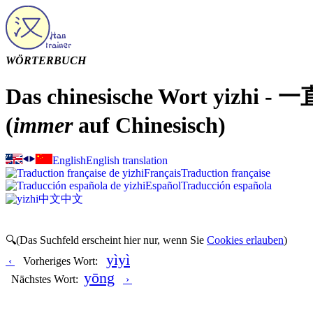
WÖRTERBUCH
Das chinesische Wort yizhi - 一直
(
immer
auf Chinesisch)
English
English translation
Français
Traduction française
Español
Traducción española
中文
中文
🔍(Das Suchfeld erscheint hier nur, wenn Sie
Cookies erlauben
)
yìyì
‹
Vorheriges Wort:
yōng
Nächstes Wort:
›