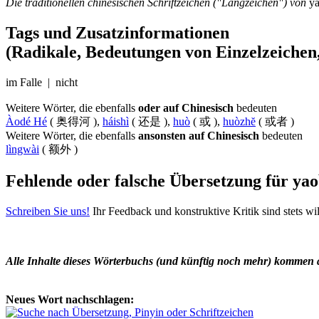
Die traditionellen chinesischen Schriftzeichen ("Langzeichen") von
y
Tags und Zusatzinformationen
(Radikale, Bedeutungen von Einzelzeichen,
im Falle | nicht
Weitere Wörter, die ebenfalls
oder auf Chinesisch
bedeuten
Àodé Hé
( 奥得河 ),
háishì
( 还是 ),
huò
( 或 ),
huòzhĕ
( 或者 )
Weitere Wörter, die ebenfalls
ansonsten auf Chinesisch
bedeuten
lìngwài
( 额外 )
Fehlende oder falsche Übersetzung für ya
Schreiben Sie uns!
Ihr Feedback und konstruktive Kritik sind stets w
Alle Inhalte dieses Wörterbuchs (und künftig noch mehr) kommen
Neues Wort nachschlagen: