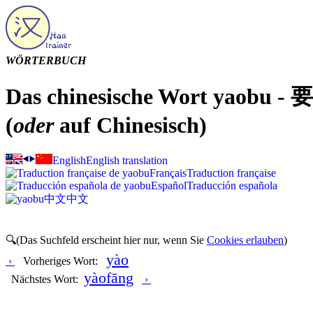
WÖRTERBUCH
Das chinesische Wort yaobu - 
(
oder
auf Chinesisch)
English
English translation
Français
Traduction française
Español
Traducción española
中文
中文
🔍(Das Suchfeld erscheint hier nur, wenn Sie
Cookies erlauben
)
yào
‹
Vorheriges Wort:
yàofāng
Nächstes Wort:
›