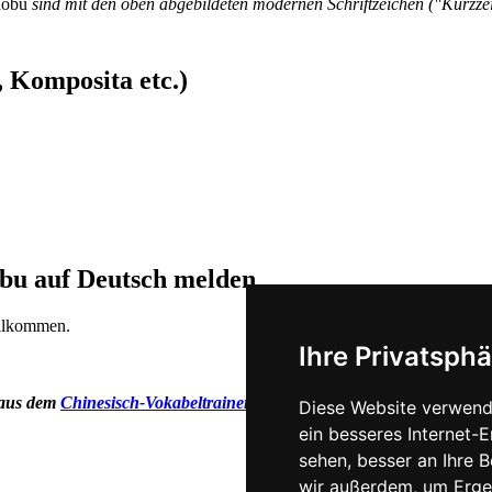
àobu
sind mit den oben abgebildeten modernen Schriftzeichen ("Kurzz
 Komposita etc.)
obu auf Deutsch melden
illkommen.
Ihre Privatsphä
 aus dem
Chinesisch-Vokabeltrainer
Han Trainer Pro.
Diese Website verwend
ein besseres Internet-
sehen, besser an Ihre 
wir außerdem, um Erge