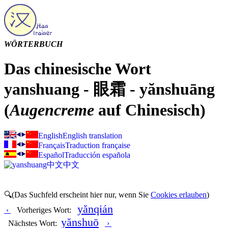
WÖRTERBUCH
Das chinesische Wort
yanshuang - 眼霜 - yănshuāng
(
Augencreme
auf Chinesisch)
English
English translation
Français
Traduction française
Español
Traducción española
中文
中文
🔍(Das Suchfeld erscheint hier nur, wenn Sie
Cookies erlauben
)
yănqián
‹
Vorheriges Wort:
yănshuō
Nächstes Wort:
›