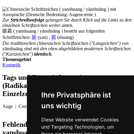
Zur
Strichreihenfolge
gelangen Sie durch Klick auf die Links zu den
einzelnen Schriftzeichen weiter unten.
眼霜 ( yanshuang / yănshuāng ) besteht aus folgenden
Schriftzeichen:
眼
(yan) ,
霜
(shuang)
Die traditionellen chinesischen Schriftzeichen ("Langzeichen") von
yănshuāng
sind mit den oben abgebildeten modernen Schriftzeichen
("Kurzzeichen")
identisch
.
Themengebiet
Kosmetik
Tags und Zusatzinformationen
(Radikale, Bedeutungen von
Einzelzeichen, Komposita etc.)
Ihre Privatsphäre ist
uns wichtig
Auge | Creme
Diese Website verwendet Cookies
Fehlende oder falsche Übersetzung für
und Targeting Technologien, um
yanshuang auf Deutsch melden