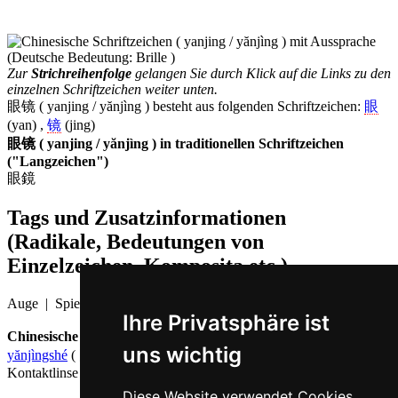
Zur
Strichreihenfolge
gelangen Sie durch Klick auf die Links zu den
einzelnen Schriftzeichen weiter unten.
眼镜 ( yanjing / yănjìng ) besteht aus folgenden Schriftzeichen:
眼
(yan) ,
镜
(jing)
眼镜 ( yanjing / yănjìng ) in traditionellen Schriftzeichen
("Langzeichen")
眼鏡
Tags und Zusatzinformationen
(Radikale, Bedeutungen von
Einzelzeichen, Komposita etc.)
Auge | Spiegel
Ihre Privatsphäre ist
Chinesische Wörter, die 眼镜 ( yanjing / yănjìng ) enthalten:
uns wichtig
yănjìngshé
( 眼镜蛇 : Kobra ),
yĭnxíngyănjìng
( 隐形眼镜 :
Kontaktlinse )
Diese Website verwendet Cookies