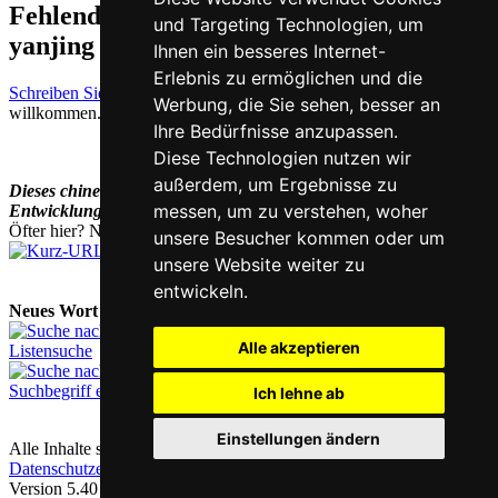
Fehlende oder falsche Übersetzung für
und Targeting Technologien, um
yanjing auf Deutsch melden
Ihnen ein besseres Internet-
Erlebnis zu ermöglichen und die
Schreiben Sie uns!
Ihr Feedback und konstruktive Kritik sind stets
Werbung, die Sie sehen, besser an
willkommen.
Ihre Bedürfnisse anzupassen.
Diese Technologien nutzen wir
außerdem, um Ergebnisse zu
Dieses chinesisch-deutsche Wörterbuch befindet sich noch in der
messen, um zu verstehen, woher
Entwicklung und wird laufend ergänzt und erweitert.
Öfter hier? Nutzen Sie unsere
Kurz-URL
chi.nesis.ch
unsere Besucher kommen oder um
unsere Website weiter zu
entwickeln.
Neues Wort nachschlagen:
Alle akzeptieren
Listensuche
Suchbegriff eingeben
Ich lehne ab
Einstellungen ändern
Alle Inhalte sind urheberrechtlich geschützt |
Kontakt & Impressum
|
Datenschutzerklärung
|
Cookie-Einstellungen
Version 5.40 / Letzte Aktualisierung: 2023-07-28