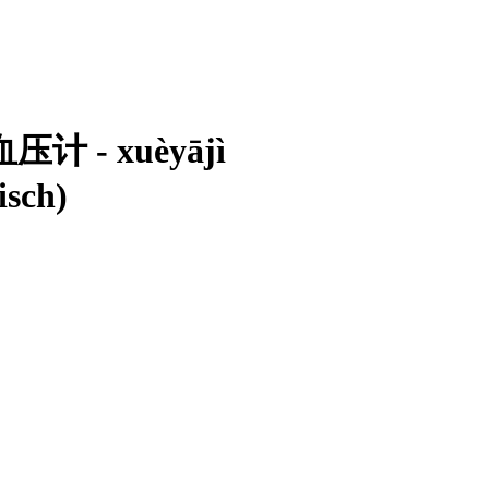
- 血压计 - xuèyājì
isch)