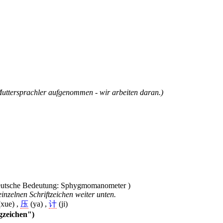
Muttersprachler aufgenommen - wir arbeiten daran.)
inzelnen Schriftzeichen weiter unten.
xue) ,
压
(ya) ,
计
(ji)
ngzeichen")