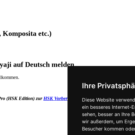
 Komposita etc.)
yaji auf Deutsch melden
illkommen.
Ihre Privatsphä
Pro (HSK Edition) zur
HSK Vorbereitung
und bereiten Sie sich geziel
Diese Website verwend
ein besseres Internet-
sehen, besser an Ihre 
wir außerdem, um Erge
Besucher kommen oder 