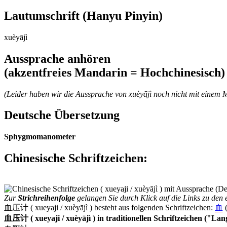
Lautumschrift
(Hanyu Pinyin)
xuèyājì
Aussprache anhören
(akzentfreies Mandarin = Hochchinesisch)
(Leider haben wir die Aussprache von xuèyājì noch nicht mit einem 
Deutsche Übersetzung
Sphygmomanometer
Chinesische Schriftzeichen
:
Zur
Strichreihenfolge
gelangen Sie durch Klick auf die Links zu den e
血压计 ( xueyaji / xuèyājì ) besteht aus folgenden Schriftzeichen:
血
(
血压计 ( xueyaji / xuèyājì ) in traditionellen Schriftzeichen ("La