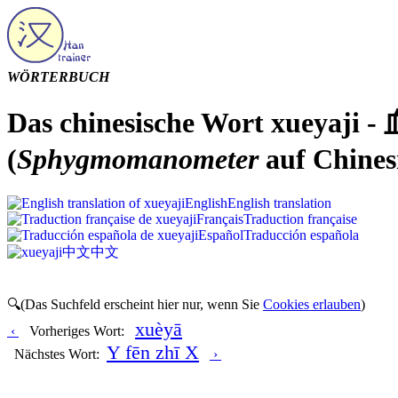
WÖRTERBUCH
Das chinesische Wort xueyaji 
(
Sphygmomanometer
auf Chines
English
English translation
Français
Traduction française
Español
Traducción española
中文
中文
🔍(Das Suchfeld erscheint hier nur, wenn Sie
Cookies erlauben
)
xuèyā
‹
Vorheriges Wort:
Y fēn zhī X
Nächstes Wort:
›