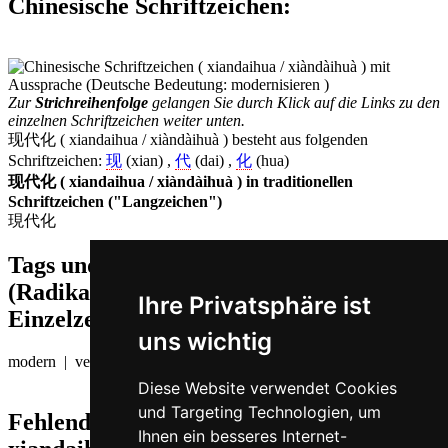
Chinesische Schriftzeichen
:
Zur
Strichreihenfolge
gelangen Sie durch Klick auf die Links zu den
einzelnen Schriftzeichen weiter unten.
现代化 ( xiandaihua / xiàndàihuà ) besteht aus folgenden
Schriftzeichen:
现
(xian) ,
代
(dai) ,
化
(hua)
现代化 ( xiandaihua / xiàndàihuà ) in traditionellen
Schriftzeichen ("Langzeichen")
現代化
Tags und Zusatzinformationen
(Radikale, Bedeutungen von
Ihre Privatsphäre ist
Einzelzeichen, Komposita etc.)
uns wichtig
modern | verändern
Diese Website verwendet Cookies
und Targeting Technologien, um
Fehlende oder falsche Übersetzung für
Ihnen ein besseres Internet-