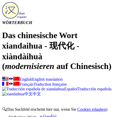
WÖRTERBUCH
Das chinesische Wort
xiandaihua - 现代化 -
xiàndàihuà
(
modernisieren
auf Chinesisch)
English
English translation
Français
Traduction française
Español
Traducción española
中文
中文
🔍(Das Suchfeld erscheint hier nur, wenn Sie
Cookies erlauben
)
xiàndài