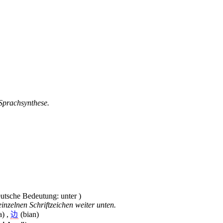
 Sprachsynthese.
inzelnen Schriftzeichen weiter unten.
a) ,
边
(bian)