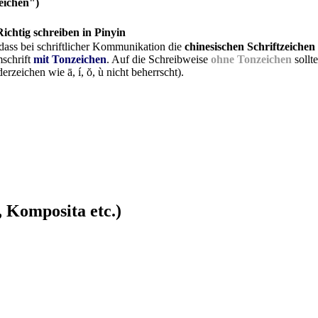
zeichen")
Richtig schreiben in Pinyin
 dass bei schriftlicher Kommunikation die
chinesischen Schriftzeichen
mschrift
mit Tonzeichen
. Auf die Schreibweise
ohne Tonzeichen
sollt
zeichen wie ā, í, ŏ, ù nicht beherrscht).
 Komposita etc.)