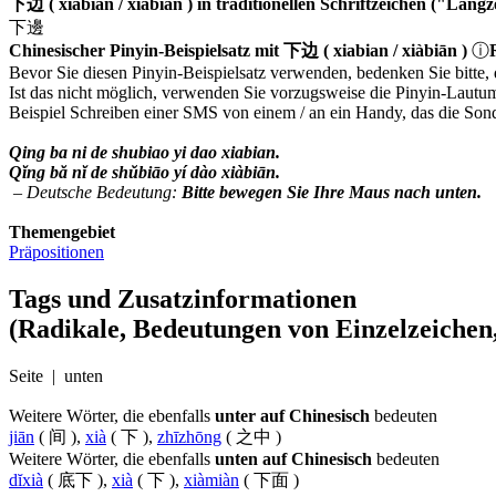
下边 ( xiabian / xiàbiān ) in traditionellen Schriftzeichen ("Lang
下邊
Chinesischer Pinyin-Beispielsatz mit 下边 ( xiabian / xiàbiān )
ⓘ
Bevor Sie diesen Pinyin-Beispielsatz verwenden, bedenken Sie bitte,
Ist das nicht möglich, verwenden Sie vorzugsweise die Pinyin-Lautu
Beispiel Schreiben einer SMS von einem / an ein Handy, das die Sonder
Qing ba ni de shubiao yi dao xiabian.
Qĭng bă nĭ de shŭbiāo yí dào xiàbiān.
– Deutsche Bedeutung:
Bitte bewegen Sie Ihre Maus nach unten.
Themengebiet
Präpositionen
Tags und Zusatzinformationen
(Radikale, Bedeutungen von Einzelzeichen,
Seite | unten
Weitere Wörter, die ebenfalls
unter auf Chinesisch
bedeuten
jiān
( 间 ),
xià
( 下 ),
zhīzhōng
( 之中 )
Weitere Wörter, die ebenfalls
unten auf Chinesisch
bedeuten
dĭxià
( 底下 ),
xià
( 下 ),
xiàmiàn
( 下面 )