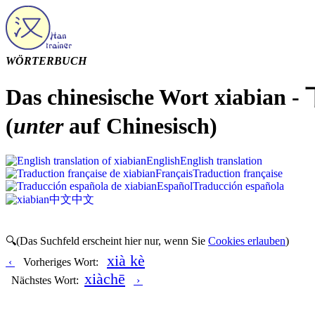
WÖRTERBUCH
Das chinesische Wort xiabian -
(
unter
auf Chinesisch)
English
English translation
Français
Traduction française
Español
Traducción española
中文
中文
🔍(Das Suchfeld erscheint hier nur, wenn Sie
Cookies erlauben
)
xià kè
‹
Vorheriges Wort:
xiàchē
Nächstes Wort:
›