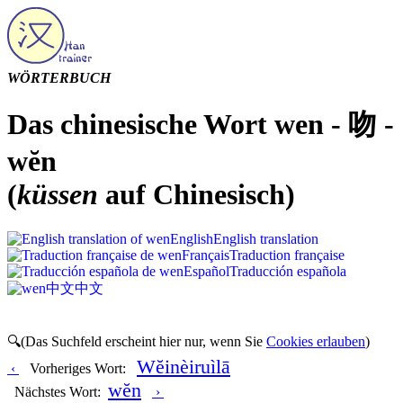
WÖRTERBUCH
Das chinesische Wort wen - 吻 -
wĕn
(
küssen
auf Chinesisch)
English
English translation
Français
Traduction française
Español
Traducción española
中文
中文
🔍(Das Suchfeld erscheint hier nur, wenn Sie
Cookies erlauben
)
Wĕinèiruìlā
‹
Vorheriges Wort:
wĕn
Nächstes Wort:
›