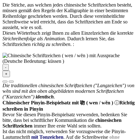
Die Striche, aus welchen jedes chinesische Schriftzeichen besteht,
müssen gemäß den Regeln der Kalligraphie in einer bestimmten
Reihenfolge geschrieben werden. Durch diese vereinheitlichte
Schreibweise wird erreicht, dass das Schriftzeichen am Ende so
aussieht, wie es soll.
Dieses Wörterbuch zeigt Ihnen zu allen Einzelzeichen die korrekte
Strichreihenfolge als Animation
. Dadurch lernen Sie, das
Schriftzeichen
richtig zu schreiben
.
:
-
+
Die traditionellen chinesischen Schriftzeichen ("Langzeichen") von
wĕn
sind mit den oben abgebildeten modernen Schriftzeichen
("Kurzzeichen")
identisch
.
Chinesischer Pinyin-Beispielsatz mit 吻 ( wen / wĕn )
ⓘ
Richtig
schreiben in Pinyin
Bevor Sie diesen Pinyin-Beispielsatz verwenden, bedenken Sie
bitte, dass bei schriftlicher Kommunikation die
chinesischen
Schriftzeichen
immer Ihre erste Wahl sein sollten.
Ist das nicht möglich, verwenden Sie vorzugsweise die Pinyin-
Lautumschrift
mit Tonzeichen
. Auf die Schreibweise
ohne