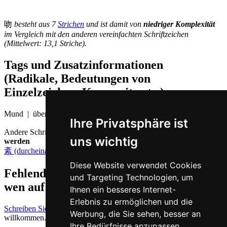
吻
besteht aus 7
Strichen
und ist damit von
niedriger Komplexität
im Vergleich mit den anderen vereinfachten Schriftzeichen
(Mittelwert: 13,1 Striche).
Tags und Zusatzinformationen
(Radikale, Bedeutungen von
Einzelzeichen, Komposita etc.)
Mund | übereinstimmen
Ihre Privatsphäre ist
Andere Schriftzeichen, die auf Chinesisch
wĕn ausgesprochen
uns wichtig
werden
紊 (durcheinander)
,
稳 (stetig)
Diese Website verwendet Cookies
Fehlende oder falsche Übersetzung für
und Targeting Technologien, um
wen auf Deutsch melden
Ihnen ein besseres Internet-
Erlebnis zu ermöglichen und die
Schreiben Sie uns!
Ihr Feedback und konstruktive Kritik sind stets
Werbung, die Sie sehen, besser an
willkommen.
Ihre Bedürfnisse anzupassen.