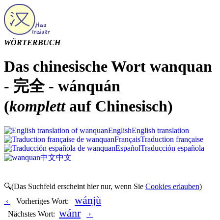
WÖRTERBUCH
Das chinesische Wort wanquan
- 完全 - wánquán
(
komplett
auf Chinesisch)
English
English translation
Français
Traduction française
Español
Traducción española
中文
中文
🔍(Das Suchfeld erscheint hier nur, wenn Sie
Cookies erlauben
)
wánjù
‹
Vorheriges Wort:
wánr
Nächstes Wort:
›