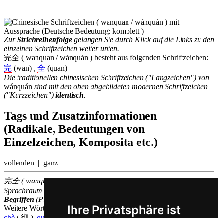
Zur
Strichreihenfolge
gelangen Sie durch Klick auf die Links zu den
einzelnen Schriftzeichen weiter unten.
完全 ( wanquan / wánquán ) besteht aus folgenden Schriftzeichen:
完
(wan) ,
全
(quan)
Die traditionellen chinesischen Schriftzeichen ("Langzeichen") von
wánquán
sind mit den oben abgebildeten modernen Schriftzeichen
("Kurzzeichen")
identisch
.
Tags und Zusatzinformationen
(Radikale, Bedeutungen von
Einzelzeichen, Komposita etc.)
vollenden | ganz
完全 ( wanquan / wánquán ) gehört zu den
100
im chinesischen
Sprachraum am
häufigsten
verwendeten
zusammengesetzen
Begriffen
(Platz
91
)
Ihre Privatsphäre ist
Weitere Wörter, die ebenfalls
komplett auf Chinesisch
bedeuten
chè
( 彻 ),
quán
( 全 )