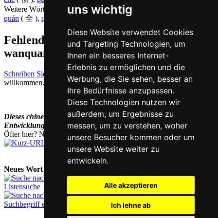
uns wichtig
Weitere Wörter, die ebenfalls
ganz auf Chinesisch
bedeuten
quán
( 全 ),
quánbù
( 全部 ),
shífēn
( 十分 ),
yī
( 一 )
Diese Website verwendet Cookies
Fehlende oder falsche Übersetzung für
und Targeting Technologien, um
wanquan auf Deutsch melden
Ihnen ein besseres Internet-
Erlebnis zu ermöglichen und die
Schreiben Sie uns!
Ihr Feedback und konstruktive Kritik sind stets
Werbung, die Sie sehen, besser an
willkommen.
Ihre Bedürfnisse anzupassen.
Diese Technologien nutzen wir
außerdem, um Ergebnisse zu
Dieses chinesisch-deutsche Wörterbuch befindet sich noch in der
messen, um zu verstehen, woher
Entwicklung und wird laufend ergänzt und erweitert.
Öfter hier? Nutzen Sie unsere
Kurz-URL
chi.nesis.ch
unsere Besucher kommen oder um
unsere Website weiter zu
entwickeln.
Neues Wort nachschlagen:
Alle akzeptieren
Listensuche
Suchbegriff eingeben
Ich lehne ab