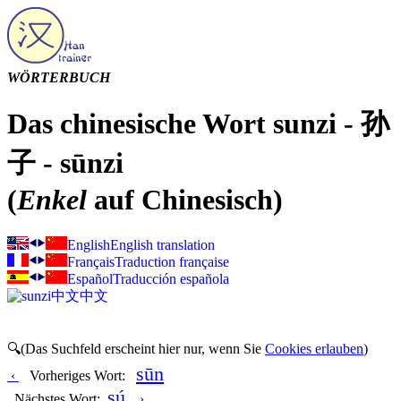
WÖRTERBUCH
Das chinesische Wort sunzi - 孙
子 - sūnzi
(
Enkel
auf Chinesisch)
English
English translation
Français
Traduction française
Español
Traducción española
中文
中文
🔍(Das Suchfeld erscheint hier nur, wenn Sie
Cookies erlauben
)
sūn
‹
Vorheriges Wort:
sú
Nächstes Wort:
›