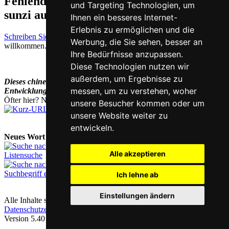
Fehlende oder falsche Übersetzung für
und Targeting Technologien, um
sunzi auf Deutsch melden
Ihnen ein besseres Internet-
Erlebnis zu ermöglichen und die
Schreiben Sie uns!
Ihr Feedback und konstruktive Kritik sind stets
Werbung, die Sie sehen, besser an
willkommen.
Ihre Bedürfnisse anzupassen.
Diese Technologien nutzen wir
außerdem, um Ergebnisse zu
Dieses chinesisch-deutsche Wörterbuch befindet sich noch in der
messen, um zu verstehen, woher
Entwicklung und wird laufend ergänzt und erweitert.
Öfter hier? Nutzen Sie unsere
Kurz-URL
chi.nesis.ch
unsere Besucher kommen oder um
unsere Website weiter zu
entwickeln.
Neues Wort nachschlagen:
Alle akzeptieren
Listensuche
Suchbegriff eingeben
Ich lehne ab
Einstellungen ändern
Alle Inhalte sind urheberrechtlich geschützt |
Kontakt & Impressum
|
Datenschutzerklärung
|
Cookie-Einstellungen
Version 5.40 / Letzte Aktualisierung: 2023-07-28