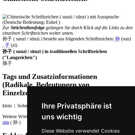
Zur
Strichreihenfolge
gelangen Sie durch Klick auf die Links zu den
einzelnen Schriftzeichen weiter unten.
孙子 ( sunzi / sūnzi ) besteht aus folgenden Schriftzeichen:
孙
(sun)
,
子
(zi)
孙子 ( sunzi / sūnzi ) in traditionellen Schriftzeichen
("Langzeichen")
孫子
Tags und Zusatzinformationen
(Radikale, Bedeutungen von
Einzelzeichen, Komposita etc.)
Ihre Privatsphäre ist
klein | Sohn
uns wichtig
Weitere Wörter, die ebenfalls
Enkel auf Chinesisch
bedeuten
sūn
( 孙 )
Diese Website verwendet Cookies