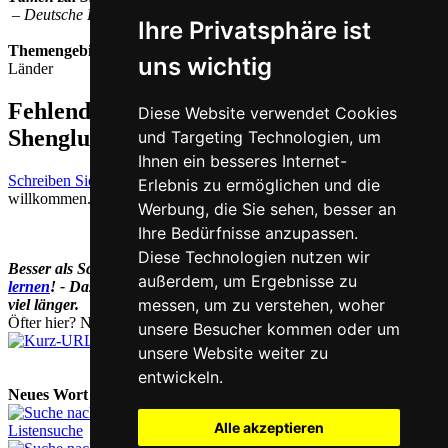
– Deutsche Bedeutung:
Welche Sprache spricht man in St. Lucia?
Ihre Privatsphäre ist
Themengebiet
uns wichtig
Länder
Fehlende oder falsche Übersetzung für
Diese Website verwendet Cookies
Shengluxiya auf Deutsch melden
und Targeting Technologien, um
Ihnen ein besseres Internet-
Schreiben Sie uns!
Ihr Feedback und konstruktive Kritik sind stets
Erlebnis zu ermöglichen und die
willkommen.
Werbung, die Sie sehen, besser an
Ihre Bedürfnisse anzupassen.
Diese Technologien nutzen wir
Besser als Schriftzeichen nachschlagen:
Online Chinesisch
außerdem, um Ergebnisse zu
lernen
! - Das dauert dank visueller Merkhilfen gar nicht mal so
messen, um zu verstehen, woher
viel länger.
Öfter hier? Nutzen Sie unsere
Kurz-URL
chi.nesis.ch
unsere Besucher kommen oder um
unsere Website weiter zu
entwickeln.
Neues Wort nachschlagen:
Alle akzeptieren
Listensuche