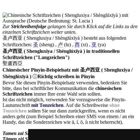
Zur
Strichreihenfolge
gelangen Sie durch Klick auf die Links zu den
einzelnen Schriftzeichen weiter unten.
圣卢西亚 ( Shengluxiya / Shènglúxīyà ) besteht aus folgenden
Schriftzeichen:
圣
(sheng) ,
卢
(lu) ,
西
(xi) ,
亚
(ya)
圣卢西亚 ( Shengluxiya / Shènglúxīyà ) in traditionellen
Schriftzeichen ("Langzeichen")
聖盧西亞
Chinesischer Pinyin-Beispielsatz mit 圣卢西亚 ( Shengluxiya /
Shènglúxīyà )
ⓘ
Richtig schreiben in Pinyin
Bevor Sie diesen Pinyin-Beispielsatz verwenden, bedenken Sie
bitte, dass bei schriftlicher Kommunikation die
chinesischen
Schriftzeichen
immer Ihre erste Wahl sein sollten.
Ist das nicht möglich, verwenden Sie vorzugsweise die Pinyin-
Lautumschrift
mit Tonzeichen
. Auf die Schreibweise
ohne
Tonzeichen
sollten Sie nur dann zurückgreifen, wenn es nicht
anders geht (zum Beispiel Schreiben einer SMS von einem / an ein
Handy, das die Sonderzeichen wie ā, í, ŏ, ù nicht beherrscht).
Tamen zai Shengluxiya shuo shenme yuyan?
Tāmen zài Shènglúxīyà shuō shénme yŭyán?