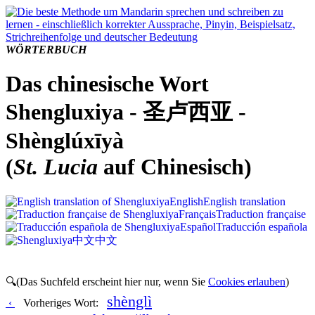
WÖRTERBUCH
Das chinesische Wort
Shengluxiya - 圣卢西亚 -
Shènglúxīyà
(
St. Lucia
auf Chinesisch)
English
English translation
Français
Traduction française
Español
Traducción española
中文
中文
🔍(Das Suchfeld erscheint hier nur, wenn Sie
Cookies erlauben
)
shènglì
‹
Vorheriges Wort: