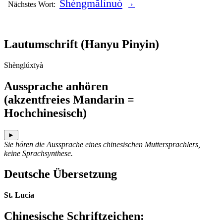
Shèngmălìnuò
Nächstes Wort:
›
Lautumschrift
(Hanyu Pinyin)
Shènglúxīyà
Aussprache anhören
(akzentfreies Mandarin =
Hochchinesisch)
►
Sie hören die Aussprache eines chinesischen Muttersprachlers,
keine Sprachsynthese.
Deutsche Übersetzung
St. Lucia
Chinesische Schriftzeichen
: