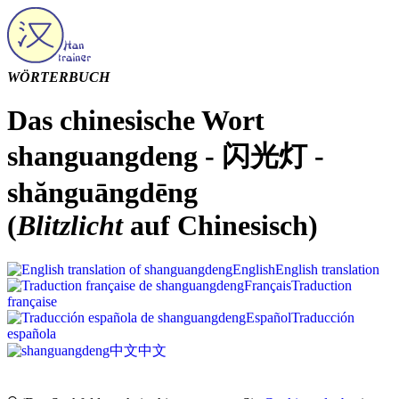
WÖRTERBUCH
Das chinesische Wort
shanguangdeng - 闪光灯 -
shănguāngdēng
(
Blitzlicht
auf Chinesisch)
English
English translation
Français
Traduction
française
Español
Traducción
española
中文
中文