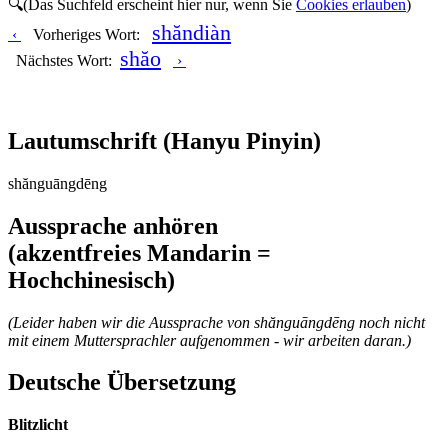
🔍(Das Suchfeld erscheint hier nur, wenn Sie
Cookies erlauben
)
shăndiàn
‹
Vorheriges Wort:
shăo
Nächstes Wort:
›
Lautumschrift
(Hanyu Pinyin)
shănguāngdēng
Aussprache anhören
(akzentfreies Mandarin =
Hochchinesisch)
(Leider haben wir die Aussprache von shănguāngdēng noch nicht
mit einem Muttersprachler aufgenommen - wir arbeiten daran.)
Deutsche Übersetzung
Blitzlicht