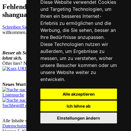
Diese Website verwendet Cookies
Fehlende oder falsche Übersetzung für
und Targeting Technologien, um
shanguangdeng auf Deutsch melden
Ihnen ein besseres Internet-
Erlebnis zu ermöglichen und die
Schreiben Sie uns!
Ihr Feedback und konstruktive Kritik sind stets
Werbung, die Sie sehen, besser an
willkommen.
Ihre Bedürfnisse anzupassen.
Diese Technologien nutzen wir
außerdem, um Ergebnisse zu
Besser als Schriftzeichen nachschlagen:
Chinesisch lernen
! - Es
messen, um zu verstehen, woher
lohnt sich.
Öfter hier? Nutzen Sie unsere
Kurz-URL
chi.nesis.ch
unsere Besucher kommen oder um
unsere Website weiter zu
entwickeln.
Neues Wort nachschlagen:
Alle akzeptieren
Listensuche
Suchbegriff eingeben
Ich lehne ab
Einstellungen ändern
Alle Inhalte sind urheberrechtlich geschützt |
Kontakt & Impressum
|
Datenschutzerklärung
|
Cookie-Einstellungen