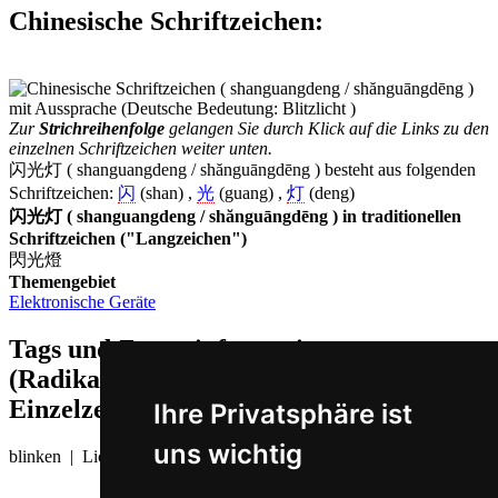
Chinesische Schriftzeichen
:
Zur
Strichreihenfolge
gelangen Sie durch Klick auf die Links zu den
einzelnen Schriftzeichen weiter unten.
闪光灯 ( shanguangdeng / shănguāngdēng ) besteht aus folgenden
Schriftzeichen:
闪
(shan) ,
光
(guang) ,
灯
(deng)
闪光灯 ( shanguangdeng / shănguāngdēng ) in traditionellen
Schriftzeichen ("Langzeichen")
閃光燈
Themengebiet
Elektronische Geräte
Tags und Zusatzinformationen
(Radikale, Bedeutungen von
Einzelzeichen, Komposita etc.)
Ihre Privatsphäre ist
uns wichtig
blinken | Licht