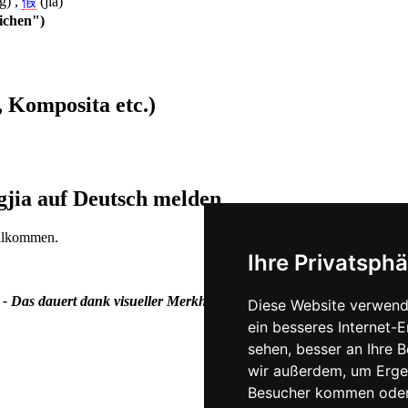
g) ,
假
(jia)
eichen")
 Komposita etc.)
gjia auf Deutsch melden
illkommen.
Ihre Privatsphä
 - Das dauert dank visueller Merkhilfen gar nicht mal so viel länger.
Diese Website verwend
ein besseres Internet-
sehen, besser an Ihre 
wir außerdem, um Erge
Besucher kommen oder 