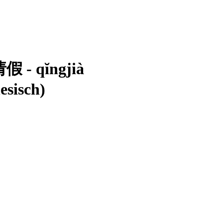
请假 - qĭngjià
esisch)