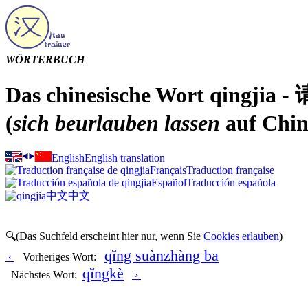
WÖRTERBUCH
Das chinesische Wort qingjia - 
(
sich beurlauben lassen
auf Chin
English
English translation
Français
Traduction française
Español
Traducción española
中文
中文
🔍(Das Suchfeld erscheint hier nur, wenn Sie
Cookies erlauben
)
qĭng suànzhàng ba
‹
Vorheriges Wort:
qĭngkè
Nächstes Wort:
›