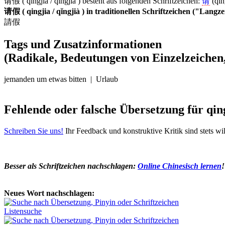
请假 ( qingjia / qĭngjià ) besteht aus folgenden Schriftzeichen:
请
(qin
请假 ( qingjia / qĭngjià ) in traditionellen Schriftzeichen ("Langz
請假
Tags und Zusatzinformationen
(Radikale, Bedeutungen von Einzelzeichen,
jemanden um etwas bitten | Urlaub
Fehlende oder falsche Übersetzung für qin
Schreiben Sie uns!
Ihr Feedback und konstruktive Kritik sind stets w
Besser als Schriftzeichen nachschlagen:
Online Chinesisch lernen
!
Neues Wort nachschlagen:
Listensuche