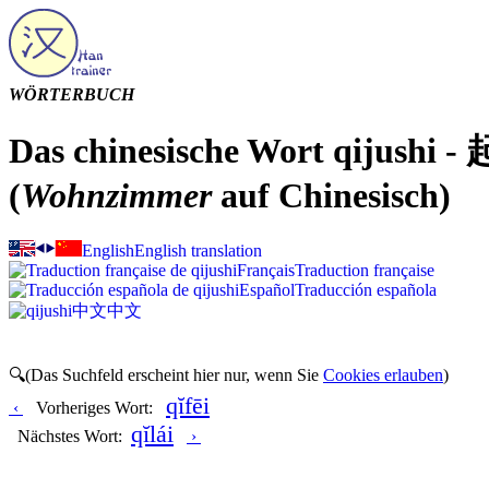
WÖRTERBUCH
Das chinesische Wort qijushi -
(
Wohnzimmer
auf Chinesisch)
English
English translation
Français
Traduction française
Español
Traducción española
中文
中文
🔍(Das Suchfeld erscheint hier nur, wenn Sie
Cookies erlauben
)
qĭfēi
‹
Vorheriges Wort:
qĭlái
Nächstes Wort:
›