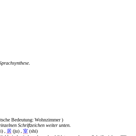
 Sprachsynthese.
inzelnen Schriftzeichen weiter unten.
i) ,
居
(ju) ,
室
(shi)