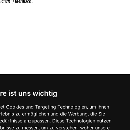
eichen")
identisch
.
re ist uns wichtig
t auf diese Prüfung vor.
et Cookies und Targeting Technologien, um Ihnen
Erlebnis zu ermöglichen und die Werbung, die Sie
Bedürfnisse anzupassen. Diese Technologien nutzen
bnisse zu messen, um zu verstehen, woher unsere