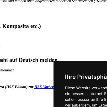
jūshì
sind mit den oben abgebildeten modernen Schriftzeichen ("Kurzz
 Komposita etc.)
n
ushi auf Deutsch melden
illkommen.
Ihre Privatsphä
Pro (HSK Edition) zur
HSK Vorbereitung
und bereiten Sie sich geziel
Diese Website verwend
ein besseres Internet-
sehen, besser an Ihre 
wir außerdem, um Erge