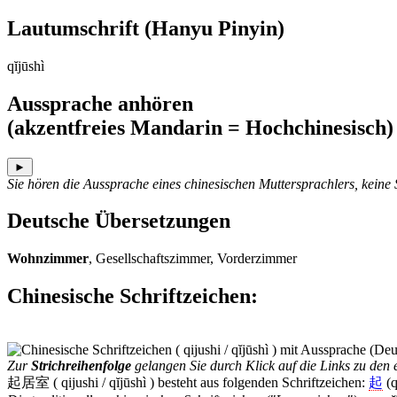
Lautumschrift
(Hanyu Pinyin)
qĭjūshì
Aussprache anhören
(akzentfreies Mandarin = Hochchinesisch)
►
Sie hören die Aussprache eines chinesischen Muttersprachlers, keine
Deutsche Übersetzungen
Wohnzimmer
, Gesellschaftszimmer, Vorderzimmer
Chinesische Schriftzeichen
:
Zur
Strichreihenfolge
gelangen Sie durch Klick auf die Links zu den e
起居室 ( qijushi / qĭjūshì ) besteht aus folgenden Schriftzeichen:
起
(q