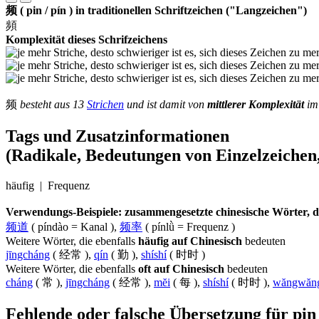
频 ( pin / pín ) in traditionellen Schriftzeichen ("Langzeichen")
頻
Komplexität dieses Schrifzeichens
频
besteht aus 13
Strichen
und ist damit von
mittlerer Komplexität
im 
Tags und Zusatzinformationen
(Radikale, Bedeutungen von Einzelzeichen,
häufig | Frequenz
Verwendungs-Beispiele: zusammengesetzte chinesische Wörter, die
频道
( píndào = Kanal ),
频率
( pínlǜ = Frequenz )
Weitere Wörter, die ebenfalls
häufig auf Chinesisch
bedeuten
jīngcháng
( 经常 ),
qín
( 勤 ),
shíshí
( 时时 )
Weitere Wörter, die ebenfalls
oft auf Chinesisch
bedeuten
cháng
( 常 ),
jīngcháng
( 经常 ),
mĕi
( 每 ),
shíshí
( 时时 ),
wăngwăn
Fehlende oder falsche Übersetzung für pi