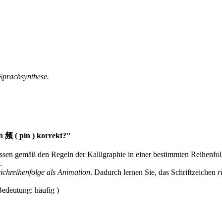
 Sprachsynthese.
h 频 ( pín ) korrekt?"
müssen gemäß den Regeln der Kalligraphie in einer bestimmten Reihenfo
.
richreihenfolge als Animation
. Dadurch lernen Sie, das Schriftzeichen
r