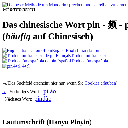
WÖRTERBUCH
Das chinesische Wort pin - 频 - 
(
häufig
auf Chinesisch)
English
English translation
Français
Traduction française
Español
Traducción española
中文
中文
🔍(Das Suchfeld erscheint hier nur, wenn Sie
Cookies erlauben
)
píláo
‹
Vorheriges Wort:
píndào
Nächstes Wort:
›
Lautumschrift
(Hanyu Pinyin)