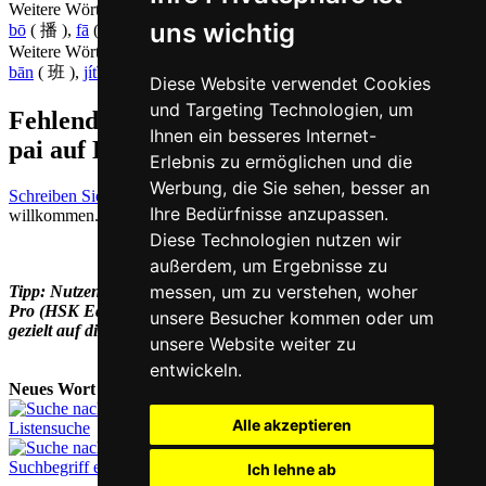
Weitere Wörter, die ebenfalls
senden auf Chinesisch
bedeuten
uns wichtig
bō
( 播 ),
fā
( 发 ),
guăngbō
( 广播 ),
jì
( 寄 ),
sòng
( 送 )
Weitere Wörter, die ebenfalls
Gruppe auf Chinesisch
bedeuten
bān
( 班 ),
jítĭ
( 集体 ),
jítuán
( 集团 ),
zŭ
( 组 )
Diese Website verwendet Cookies
und Targeting Technologien, um
Fehlende oder falsche Übersetzung für
Ihnen ein besseres Internet-
pai auf Deutsch melden
Erlebnis zu ermöglichen und die
Werbung, die Sie sehen, besser an
Schreiben Sie uns!
Ihr Feedback und konstruktive Kritik sind stets
Ihre Bedürfnisse anzupassen.
willkommen.
Diese Technologien nutzen wir
außerdem, um Ergebnisse zu
messen, um zu verstehen, woher
Tipp: Nutzen Sie unseren Chinesisch-Vokabeltrainer Han Trainer
Pro (HSK Edition) zur
HSK Vorbereitung
und bereiten Sie sich
unsere Besucher kommen oder um
gezielt auf diese Prüfung vor.
unsere Website weiter zu
entwickeln.
Neues Wort nachschlagen:
Alle akzeptieren
Listensuche
Suchbegriff eingeben
Ich lehne ab