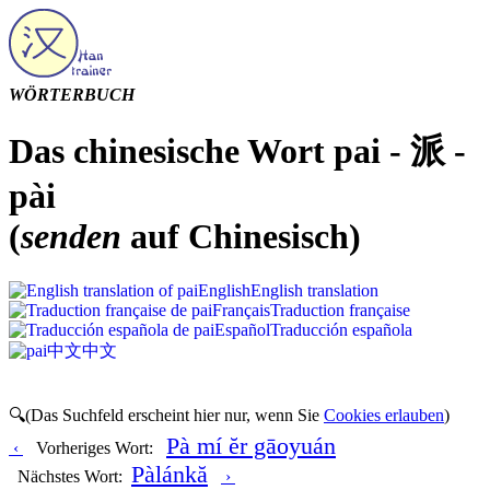
WÖRTERBUCH
Das chinesische Wort pai - 派 -
pài
(
senden
auf Chinesisch)
English
English translation
Français
Traduction française
Español
Traducción española
中文
中文
🔍(Das Suchfeld erscheint hier nur, wenn Sie
Cookies erlauben
)
Pà mí ĕr gāoyuán
‹
Vorheriges Wort:
Pàlánkă
Nächstes Wort:
›