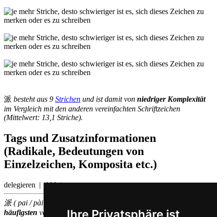
派
besteht aus 9
Strichen
und ist damit von
niedriger Komplexität
im Vergleich mit den anderen vereinfachten Schriftzeichen
(Mittelwert: 13,1 Striche).
Tags und Zusatzinformationen
(Radikale, Bedeutungen von
Einzelzeichen, Komposita etc.)
delegieren | Ableitung
派 ( pai / pài ) gehört zu den
500
im chinesischen Sprachraum am
Ihre Privatsphäre ist
häufigsten
verwendeten
Einzelzeichen
(Platz
382
)