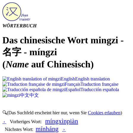
WÖRTERBUCH
Das chinesische Wort mingzi -
名字 - míngzi
(
Name
auf Chinesisch)
English
English translation
Français
Traduction française
Español
Traducción española
中文
中文
🔍(Das Suchfeld erscheint hier nur, wenn Sie
Cookies erlauben
)
míngxìnpiàn
‹
Vorheriges Wort:
mínháng
Nächstes Wort:
›