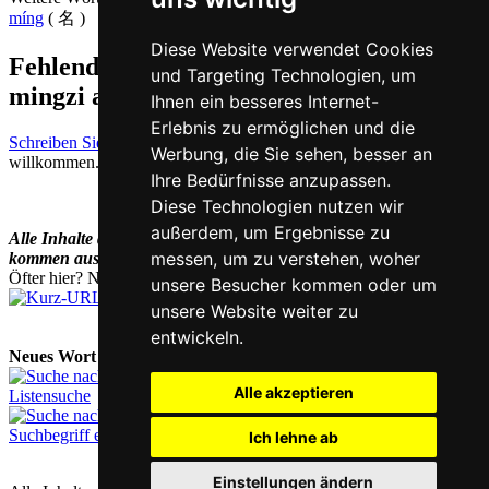
míng
( 名 )
Diese Website verwendet Cookies
Fehlende oder falsche Übersetzung für
und Targeting Technologien, um
mingzi auf Deutsch melden
Ihnen ein besseres Internet-
Erlebnis zu ermöglichen und die
Schreiben Sie uns!
Ihr Feedback und konstruktive Kritik sind stets
Werbung, die Sie sehen, besser an
willkommen.
Ihre Bedürfnisse anzupassen.
Diese Technologien nutzen wir
außerdem, um Ergebnisse zu
Alle Inhalte dieses Wörterbuchs (und künftig noch mehr)
messen, um zu verstehen, woher
kommen aus dem
Chinesisch-Vokabeltrainer
Han Trainer Pro.
Öfter hier? Nutzen Sie unsere
Kurz-URL
chi.nesis.ch
unsere Besucher kommen oder um
unsere Website weiter zu
entwickeln.
Neues Wort nachschlagen:
Alle akzeptieren
Listensuche
Suchbegriff eingeben
Ich lehne ab
Einstellungen ändern