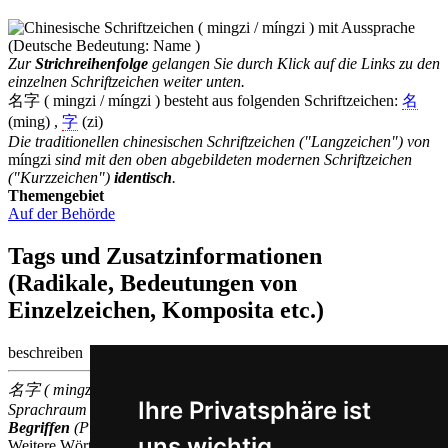
Zur
Strichreihenfolge
gelangen Sie durch Klick auf die Links zu den
einzelnen Schriftzeichen weiter unten.
名字 ( mingzi / míngzi ) besteht aus folgenden Schriftzeichen:
名
(ming) ,
字
(zi)
Die traditionellen chinesischen Schriftzeichen ("Langzeichen") von
míngzi
sind mit den oben abgebildeten modernen Schriftzeichen
("Kurzzeichen")
identisch
.
Themengebiet
Auf der Behörde
Tags und Zusatzinformationen
(Radikale, Bedeutungen von
Einzelzeichen, Komposita etc.)
beschreiben | Schriftzeichen
名字 ( mingzi / míngzi ) gehört zu den
500
im chinesischen
Ihre Privatsphäre ist
Sprachraum am
häufigsten
verwendeten
zusammengesetzen
Begriffen
(Platz
301
)
uns wichtig
Weitere Wörter, die ebenfalls
Name auf Chinesisch
bedeuten