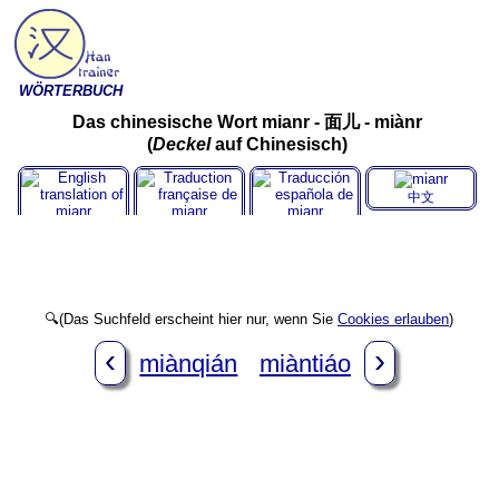
WÖRTERBUCH
Das chinesische Wort mianr - 面儿 - miànr
(
Deckel
auf Chinesisch)
中文
English
Français
Español
🔍(Das Suchfeld erscheint hier nur, wenn Sie
Cookies erlauben
)
‹
›
miànqián
miàntiáo