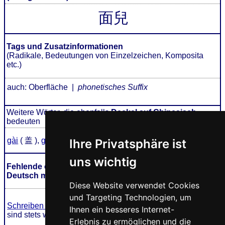
面兒
Tags und Zusatzinformationen
(Radikale, Bedeutungen von Einzelzeichen, Komposita
etc.)
auch: Oberfläche |
phonetisches Suffix
Weitere Wörter, die ebenfalls
Deckel auf Chinesisch
bedeuten
gài
( 盖 ),
gàir
( 盖儿 )
Ihre Privatsphäre ist
uns wichtig
Fehlende oder falsche Übersetzung für mianr auf
Deutsch melden
Diese Website verwendet Cookies
und Targeting Technologien, um
Schreiben Sie uns!
Ihr Feedback und konstruktive Kritik
Ihnen ein besseres Internet-
sind stets willkommen.
Erlebnis zu ermöglichen und die