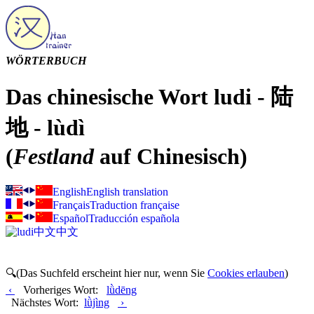
WÖRTERBUCH
Das chinesische Wort ludi - 陆
地 - lùdì
(
Festland
auf Chinesisch)
English
English translation
Français
Traduction française
Español
Traducción española
中文
中文
🔍(Das Suchfeld erscheint hier nur, wenn Sie
Cookies erlauben
)
‹
Vorheriges Wort:
lǜdēng
Nächstes Wort:
lǜjìng
›