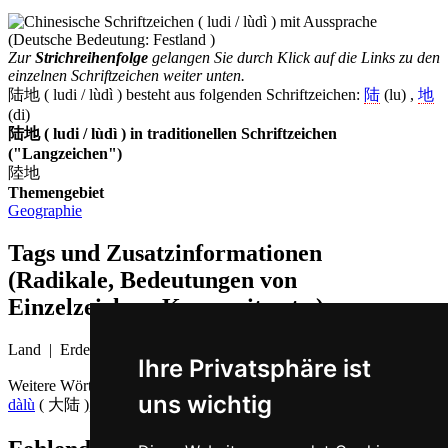
Zur
Strichreihenfolge
gelangen Sie durch Klick auf die Links zu den
einzelnen Schriftzeichen weiter unten.
陆地 ( ludi / lùdì ) besteht aus folgenden Schriftzeichen:
陆
(lu) ,
地
(di)
陆地 ( ludi / lùdì ) in traditionellen Schriftzeichen
("Langzeichen")
陸地
Themengebiet
Geographie
Tags und Zusatzinformationen
(Radikale, Bedeutungen von
Einzelzeichen, Komposita etc.)
Land | Erde
Ihre Privatsphäre ist
Weitere Wörter, die ebenfalls
Festland auf Chinesisch
bedeuten
uns wichtig
dàlù
( 大陆 ),
lù
( 陆 )