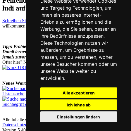
Fehlende oder falsche Übersetzung für
Diese Website verwendet Cookies
ludi auf Deutsch melden
und Targeting Technologien, um
Ihnen ein besseres Internet-
Schreiben Sie uns!
Ihr Feedback und konstruktive Kritik sind stets
Erlebnis zu ermöglichen und die
willkommen.
Werbung, die Sie sehen, besser an
Ihre Bedürfnisse anzupassen.
Diese Technologien nutzen wir
Tipp: Probieren Sie auch unsere
Chinesisch-Lernsoftware
aus.
außerdem, um Ergebnisse zu
Damit lernen Sie die Schriftzeichen schneller und gründlicher als
messen, um zu verstehen, woher
jemals zuvor.
Öfter hier? Nutzen Sie unsere
Kurz-URL
chi.nesis.ch
unsere Besucher kommen oder um
unsere Website weiter zu
entwickeln.
Neues Wort nachschlagen:
Alle akzeptieren
Listensuche
Suchbegriff eingeben
Ich lehne ab
Einstellungen ändern
Alle Inhalte sind urheberrechtlich geschützt |
Kontakt & Impressum
|
Datenschutzerklärung
|
Cookie-Einstellungen
Version 5.40 / Letzte Aktualisierung: 2023-07-28