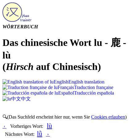
WÖRTERBUCH
Das chinesische Wort lu - 鹿 -
lù
(
Hirsch
auf Chinesisch)
English
English translation
Français
Traduction française
Español
Traducción española
中文
中文
🔍(Das Suchfeld erscheint hier nur, wenn Sie
Cookies erlauben
)
lù
‹
Vorheriges Wort:
lǜ
Nächstes Wort:
›