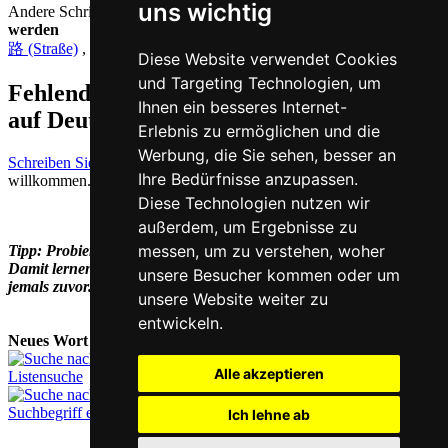
uns wichtig
Andere Schriftzeichen, die auf Chinesisch
lù ausgesprochen
werden
路 (Straße)
,
陆 (Festland)
,
露 (Tau)
,
录 (aufzeichnen)
Diese Website verwendet Cookies
und Targeting Technologien, um
Fehlende oder falsche Übersetzung für lu
Ihnen ein besseres Internet-
auf Deutsch melden
Erlebnis zu ermöglichen und die
Werbung, die Sie sehen, besser an
Schreiben Sie uns!
Ihr Feedback und konstruktive Kritik sind stets
Ihre Bedürfnisse anzupassen.
willkommen.
Diese Technologien nutzen wir
außerdem, um Ergebnisse zu
messen, um zu verstehen, woher
Tipp: Probieren Sie auch unsere
Chinesisch-Lernsoftware
aus.
Damit lernen Sie die Schriftzeichen schneller und gründlicher als
unsere Besucher kommen oder um
jemals zuvor.
unsere Website weiter zu
entwickeln.
Neues Wort nachschlagen:
Alle akzeptieren
Listensuche
Suchbegriff eingeben
Ich lehne ab