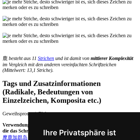
鹿
besteht aus 11
Strichen
und ist damit von
mittlerer Komplexität
im Vergleich mit den anderen vereinfachten Schriftzeichen
(Mittelwert: 13,1 Striche).
Tags und Zusatzinformationen
(Radikale, Bedeutungen von
Einzelzeichen, Komposita etc.)
Geweihsprosse | Elch
Verwendungs-Beispiele: zusammengesetzte chinesische Wörter,
Ihre Privatsphäre ist
die das Schriftzeichen 鹿 ( lu / lù ) enthalten
摩鹿加群岛
( Mólùjiā Qúndăo = Molukken )