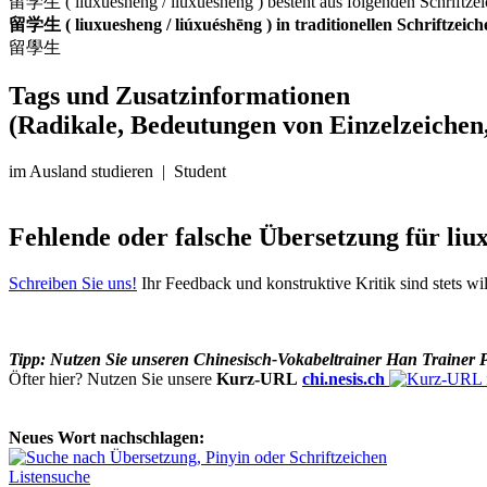
留学生 ( liuxuesheng / liúxuéshēng ) besteht aus folgenden Schriftze
留学生 ( liuxuesheng / liúxuéshēng ) in traditionellen Schriftzeic
留學生
Tags und Zusatzinformationen
(Radikale, Bedeutungen von Einzelzeichen,
im Ausland studieren | Student
Fehlende oder falsche Übersetzung für li
Schreiben Sie uns!
Ihr Feedback und konstruktive Kritik sind stets w
Tipp: Nutzen Sie unseren Chinesisch-Vokabeltrainer Han Trainer 
Öfter hier? Nutzen Sie unsere
Kurz-URL
chi.nesis.ch
Neues Wort nachschlagen:
Listensuche