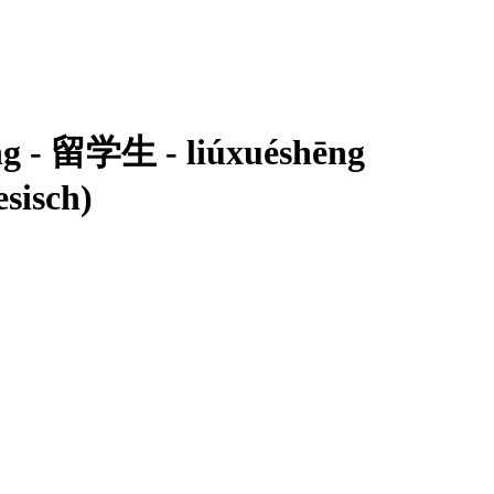
eng - 留学生 - liúxuéshēng
sisch)