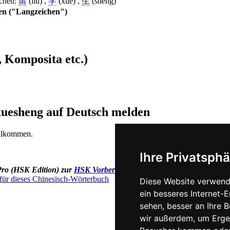
ichen:
留
(liu) ,
学
(xue) ,
生
(sheng)
hen ("Langzeichen")
 Komposita etc.)
uxuesheng auf Deutsch melden
illkommen.
Ihre Privatsphä
Pro (HSK Edition) zur
HSK Vorbereitung
und bereiten Sie sich geziel
Diese Website verwend
ein besseres Internet-
sehen, besser an Ihre 
wir außerdem, um Erge