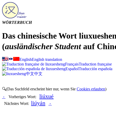
WÖRTERBUCH
Das chinesische Wort liuxuesh
(
ausländischer Student
auf Chine
English
English translation
Français
Traduction française
Español
Traducción española
中文
中文
🔍(Das Suchfeld erscheint hier nur, wenn Sie
Cookies erlauben
)
liúxué
‹
Vorheriges Wort:
liúyán
Nächstes Wort:
›