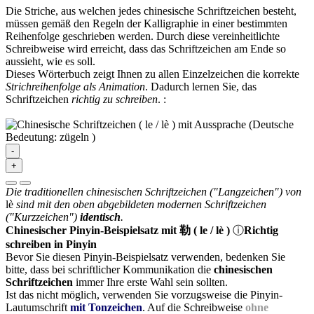
Die Striche, aus welchen jedes chinesische Schriftzeichen besteht,
müssen gemäß den Regeln der Kalligraphie in einer bestimmten
Reihenfolge geschrieben werden. Durch diese vereinheitlichte
Schreibweise wird erreicht, dass das Schriftzeichen am Ende so
aussieht, wie es soll.
Dieses Wörterbuch zeigt Ihnen zu allen Einzelzeichen die korrekte
Strichreihenfolge als Animation
. Dadurch lernen Sie, das
Schriftzeichen
richtig zu schreiben
.
:
-
+
Die traditionellen chinesischen Schriftzeichen ("Langzeichen") von
lè
sind mit den oben abgebildeten modernen Schriftzeichen
("Kurzzeichen")
identisch
.
Chinesischer Pinyin-Beispielsatz mit 勒 ( le / lè )
ⓘ
Richtig
schreiben in Pinyin
Bevor Sie diesen Pinyin-Beispielsatz verwenden, bedenken Sie
bitte, dass bei schriftlicher Kommunikation die
chinesischen
Schriftzeichen
immer Ihre erste Wahl sein sollten.
Ist das nicht möglich, verwenden Sie vorzugsweise die Pinyin-
Lautumschrift
mit Tonzeichen
. Auf die Schreibweise
ohne