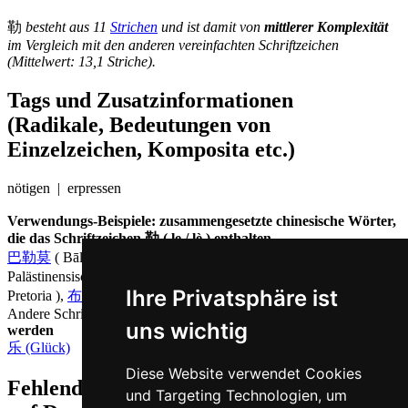
勒
besteht aus 11
Strichen
und ist damit von
mittlerer Komplexität
im Vergleich mit den anderen vereinfachten Schriftzeichen
(Mittelwert: 13,1 Striche).
Tags und Zusatzinformationen
(Radikale, Bedeutungen von
Einzelzeichen, Komposita etc.)
nötigen | erpressen
Verwendungs-Beispiele: zusammengesetzte chinesische Wörter,
die das Schriftzeichen 勒 ( le / lè ) enthalten
巴勒莫
( Bālèmò = Palermo ),
巴勒斯坦
( Bālèsītăn =
Palästinensische Autonomiebehörde ),
比勒陀利亚
( Bílètuólìyà =
Ihre Privatsphäre ist
Pretoria ),
布加勒斯特
( Bùjiālèsītè = Bukarest ),
Andere Schriftzeichen, die auf Chinesisch
lè ausgesprochen
uns wichtig
werden
乐 (Glück)
Diese Website verwendet Cookies
Fehlende oder falsche Übersetzung für le
und Targeting Technologien, um