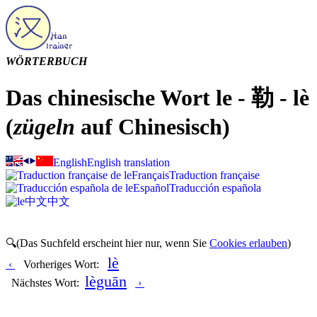
WÖRTERBUCH
Das chinesische Wort le - 勒 - lè
(
zügeln
auf Chinesisch)
English
English translation
Français
Traduction française
Español
Traducción española
中文
中文
🔍(Das Suchfeld erscheint hier nur, wenn Sie
Cookies erlauben
)
lè
‹
Vorheriges Wort:
lèguān
Nächstes Wort:
›