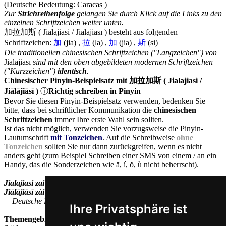
Zur
Strichreihenfolge
gelangen Sie durch Klick auf die Links zu den
einzelnen Schriftzeichen weiter unten.
加拉加斯 ( Jialajiasi / Jiālājiāsī ) besteht aus folgenden
Schriftzeichen:
加
(jia) ,
拉
(la) ,
加
(jia) ,
斯
(si)
Die traditionellen chinesischen Schriftzeichen ("Langzeichen") von
Jiālājiāsī
sind mit den oben abgebildeten modernen Schriftzeichen
("Kurzzeichen")
identisch
.
Chinesischer Pinyin-Beispielsatz mit 加拉加斯 ( Jialajiasi /
Jiālājiāsī )
ⓘ
Richtig schreiben in Pinyin
Bevor Sie diesen Pinyin-Beispielsatz verwenden, bedenken Sie
bitte, dass bei schriftlicher Kommunikation die
chinesischen
Schriftzeichen
immer Ihre erste Wahl sein sollten.
Ist das nicht möglich, verwenden Sie vorzugsweise die Pinyin-
Lautumschrift
mit Tonzeichen
. Auf die Schreibweise
ohne
Tonzeichen
sollten Sie nur dann zurückgreifen, wenn es nicht
anders geht (zum Beispiel Schreiben einer SMS von einem / an ein
Handy, das die Sonderzeichen wie ā, í, ŏ, ù nicht beherrscht).
Jialajiasi zai nage guojia?
Jiālājiāsī zài năge guójiā?
– Deutsche Bedeutung:
In welchem Land liegt Caracas?
Ihre Privatsphäre ist
Themengebiet