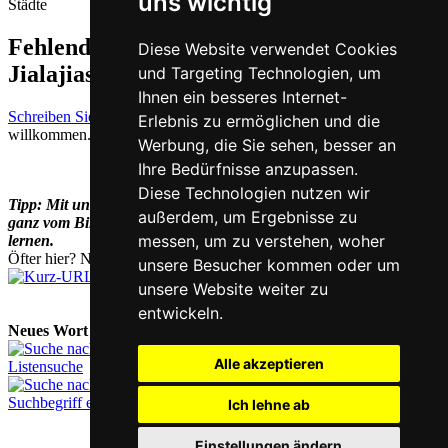
uns wichtig
Städte
Fehlende oder falsche Übersetzung für
Diese Website verwendet Cookies
Jialajiasi auf Deutsch melden
und Targeting Technologien, um
Ihnen ein besseres Internet-
Schreiben Sie uns!
Ihr Feedback und konstruktive Kritik sind stets
Erlebnis zu ermöglichen und die
willkommen.
Werbung, die Sie sehen, besser an
Ihre Bedürfnisse anzupassen.
Diese Technologien nutzen wir
Tipp: Mit unseren
Chinesisch-Vokabelkarten
können Sie sich
außerdem, um Ergebnisse zu
ganz vom Bildschirm lösen, während Sie Chinesisch-Vokabeln
messen, um zu verstehen, woher
lernen.
Öfter hier? Nutzen Sie unsere
Kurz-URL
chi.nesis.ch
unsere Besucher kommen oder um
unsere Website weiter zu
entwickeln.
Neues Wort nachschlagen:
Alle akzeptieren
Listensuche
Suchbegriff eingeben
Ich lehne ab
Einstellungen ändern