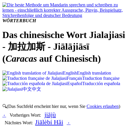
WÖRTERBUCH
Das chinesische Wort Jialajiasi
- 加拉加斯 - Jiālājiāsī
(
Caracas
auf Chinesisch)
English
English translation
Français
Traduction française
Español
Traducción española
中文
中文
🔍(Das Suchfeld erscheint hier nur, wenn Sie
Cookies erlauben
)
jiājù
‹
Vorheriges Wort:
Jiālèbí Hăi
Nächstes Wort:
›