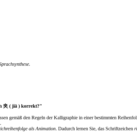
 Sprachsynthese.
h 夹 ( jiā ) korrekt?"
müssen gemäß den Regeln der Kalligraphie in einer bestimmten Reihenfo
.
richreihenfolge als Animation
. Dadurch lernen Sie, das Schriftzeichen
r