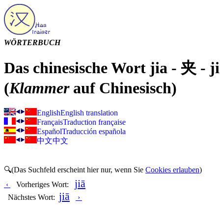
WÖRTERBUCH
Das chinesische Wort jia - 夹 - j
(
Klammer
auf Chinesisch)
English
English translation
Français
Traduction française
Español
Traducción española
中文
中文
🔍(Das Suchfeld erscheint hier nur, wenn Sie
Cookies erlauben
)
jiā
‹
Vorheriges Wort:
jiā
Nächstes Wort:
›