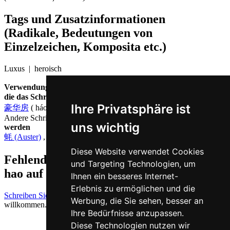
Tags und Zusatzinformationen
(Radikale, Bedeutungen von
Einzelzeichen, Komposita etc.)
Luxus | heroisch
Verwendungs-Beispiele: zusammengesetzte chinesische Wörter,
die das Schriftzeichen 豪 ( hao / háo ) enthalten
Ihre Privatsphäre ist
豪华房
( háohuáfáng = Luxus-Suite )
Andere Schriftzeichen, die auf Chinesisch
háo ausgesprochen
uns wichtig
werden
蚝 (Auster)
,
毫 (langes Tierhaar)
Diese Website verwendet Cookies
Fehlende oder falsche Übersetzung für
und Targeting Technologien, um
hao auf Deutsch melden
Ihnen ein besseres Internet-
Erlebnis zu ermöglichen und die
Schreiben Sie uns!
Ihr Feedback und konstruktive Kritik sind stets
Werbung, die Sie sehen, besser an
willkommen.
Ihre Bedürfnisse anzupassen.
Diese Technologien nutzen wir