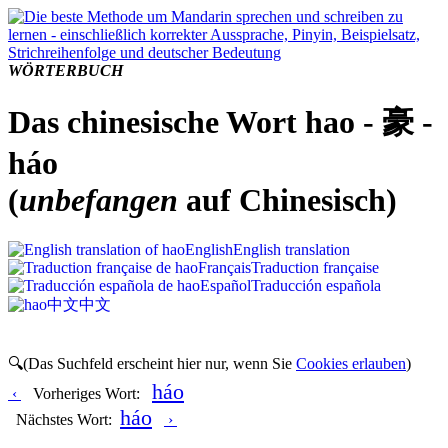
WÖRTERBUCH
Das chinesische Wort hao - 豪 -
háo
(
unbefangen
auf Chinesisch)
English
English translation
Français
Traduction française
Español
Traducción española
中文
中文
🔍(Das Suchfeld erscheint hier nur, wenn Sie
Cookies erlauben
)
háo
‹
Vorheriges Wort:
háo
Nächstes Wort:
›