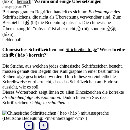
(bìxū).
,
herrisch
"Warum sind einige Übersetzungen
ausgegraut
?"
Bei ausgegrauten Begriffen handelt es sich um
Bedeutungen
des
Schriftzeichens, die nicht als Übersetzung verwendbar sind. Zum
Beispiel hat 必 (bì) die Bedeutung
müssen
. Die chinesische
Übersetzung für "müssen" ist aber nicht 必 (bì), sondern 必须
(bìxū).
,
heldenhaft
Chinesisches Schriftzeichen
und
Strichreihenfolge
"Wie schreibe
ich 豪 ( háo ) korrekt?"
Die Striche, aus welchen jedes chinesische Schriftzeichen besteht,
müssen gemäß den Regeln der Kalligraphie in einer bestimmten
Reihenfolge geschrieben werden. Durch diese vereinheitlichte
Schreibweise wird erreicht, dass das Schriftzeichen am Ende so
aussieht, wie es soll.
Dieses Wörterbuch zeigt Ihnen zu allen Einzelzeichen die korrekte
Strichreihenfolge als Animation
. Dadurch lernen Sie, das
Schriftzeichen
richtig zu schreiben
.
:
-
+