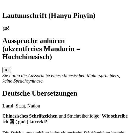
Lautumschrift
(Hanyu Pinyin)
guó
Aussprache anhören
(akzentfreies Mandarin =
Hochchinesisch)
►
Sie hören die Aussprache eines chinesischen Muttersprachlers,
keine Sprachsynthese.
Deutsche Übersetzungen
Land
, Staat, Nation
Chinesisches Schriftzeichen
und
Strichreihenfolge
"Wie schreibe
ich 国 ( guó ) korrekt?"
Die Striche, aus welchen jedes chinesische Schriftzeichen besteht,