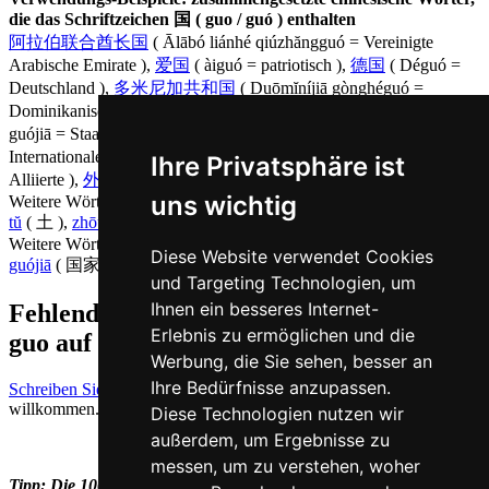
die das Schriftzeichen 国 ( guo / guó ) enthalten
阿拉伯联合酋长国
( Ālābó liánhé qiúzhăngguó = Vereinigte
Arabische Emirate ),
爱国
( àiguó = patriotisch ),
德国
( Déguó =
Deutschland ),
多米尼加共和国
( Duōmĭníjiā gònghéguó =
Dominikanische Republik ),
国际
( guójì = international ),
国家
(
guójiā = Staat ),
首都国际机场
( shŏudū guójì jīchăng =
Internationaler Flughafen in Peking ),
同盟国
( tóngméngguó =
Ihre Privatsphäre ist
Alliierte ),
外国
( wàiguó = Ausland ),
uns wichtig
Weitere Wörter, die ebenfalls
Land auf Chinesisch
bedeuten
tŭ
( 土 ),
zhōu
( 州 )
Weitere Wörter, die ebenfalls
Staat auf Chinesisch
bedeuten
Diese Website verwendet Cookies
guójiā
( 国家 ),
zhōu
( 州 )
und Targeting Technologien, um
Ihnen ein besseres Internet-
Fehlende oder falsche Übersetzung für
Erlebnis zu ermöglichen und die
guo auf Deutsch melden
Werbung, die Sie sehen, besser an
Ihre Bedürfnisse anzupassen.
Schreiben Sie uns!
Ihr Feedback und konstruktive Kritik sind stets
willkommen.
Diese Technologien nutzen wir
außerdem, um Ergebnisse zu
messen, um zu verstehen, woher
Tipp: Die 1000
häufigsten Chinesischen Vokabeln
lernen Sie mit