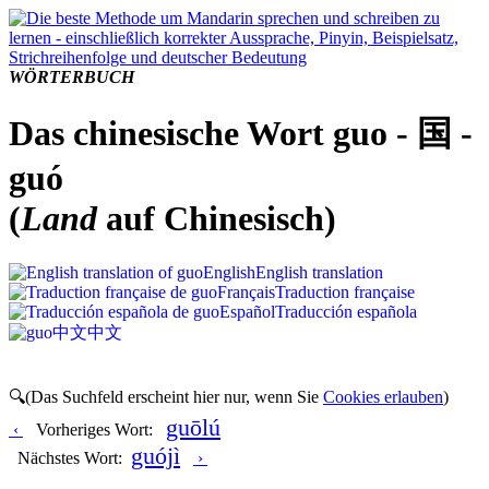
WÖRTERBUCH
Das chinesische Wort guo - 国 -
guó
(
Land
auf Chinesisch)
English
English translation
Français
Traduction française
Español
Traducción española
中文
中文
🔍(Das Suchfeld erscheint hier nur, wenn Sie
Cookies erlauben
)
guōlú
‹
Vorheriges Wort:
guójì
Nächstes Wort:
›