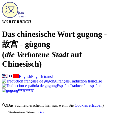
WÖRTERBUCH
Das chinesische Wort gugong -
故宫 - gùgōng
(
die Verbotene Stadt
auf
Chinesisch)
English
English translation
Français
Traduction française
Español
Traducción española
中文
中文
🔍(Das Suchfeld erscheint hier nur, wenn Sie
Cookies erlauben
)
gù
‹
Vorheriges Wort: