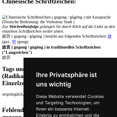
Chinesische Schriftzeichen
:
Zur
Strichreihenfolge
gelangen Sie durch Klick auf die Links zu den
einzelnen Schriftzeichen weiter unten.
故宫 ( gugong / gùgōng ) besteht aus folgenden Schriftzeichen:
故
(gu) ,
宫
(gong)
故宫 ( gugong / gùgōng ) in traditionellen Schriftzeichen
("Langzeichen")
故宮
Tags und Zusatzinformationen
Ihre Privatsphäre ist
(Radikale, Bedeutungen von
Einzelzeichen, Komposita etc.)
uns wichtig
ursprünglich, alt | Palast
Diese Website verwendet Cookies
und Targeting Technologien, um
Ihnen ein besseres Internet-
Fehlende oder falsche Übersetzung für
Erlebnis zu ermöglichen und die
gugong auf Deutsch melden