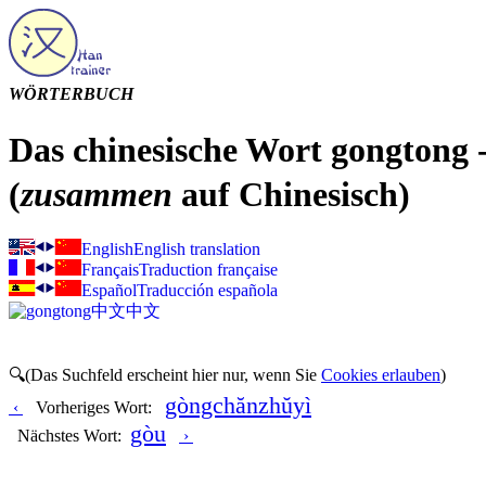
WÖRTERBUCH
Das chinesische Wort gongtong
(
zusammen
auf Chinesisch)
English
English translation
Français
Traduction française
Español
Traducción española
中文
中文
🔍(Das Suchfeld erscheint hier nur, wenn Sie
Cookies erlauben
)
gòngchănzhŭyì
‹
Vorheriges Wort:
gòu
Nächstes Wort:
›