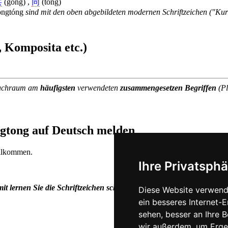
共
(gong) ,
同
(tong)
òngtóng
sind mit den oben abgebildeten modernen Schriftzeichen ("Ku
 Komposita etc.)
rachraum am
häufigsten
verwendeten
zusammengesetzen Begriffen
(Pl
ngtong auf Deutsch melden
illkommen.
Ihre Privatsphä
t lernen Sie die Schriftzeichen schneller und gründlicher als jemals
Diese Website verwend
ein besseres Internet-
sehen, besser an Ihre 
wir außerdem, um Erge