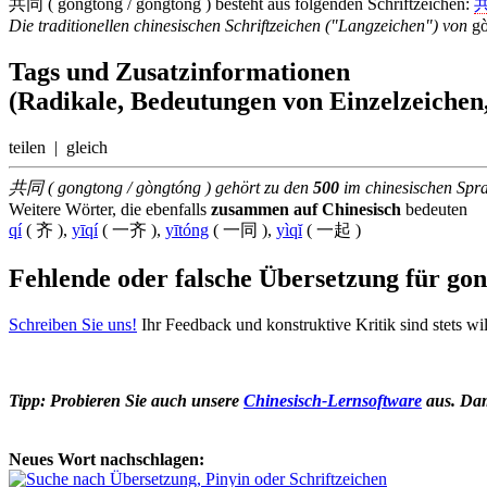
共同 ( gongtong / gòngtóng ) besteht aus folgenden Schriftzeichen:
Die traditionellen chinesischen Schriftzeichen ("Langzeichen") von
g
Tags und Zusatzinformationen
(Radikale, Bedeutungen von Einzelzeichen,
teilen | gleich
共同 ( gongtong / gòngtóng ) gehört zu den
500
im chinesischen Sp
Weitere Wörter, die ebenfalls
zusammen auf Chinesisch
bedeuten
qí
( 齐 ),
yīqí
( 一齐 ),
yītóng
( 一同 ),
yìqĭ
( 一起 )
Fehlende oder falsche Übersetzung für go
Schreiben Sie uns!
Ihr Feedback und konstruktive Kritik sind stets w
Tipp: Probieren Sie auch unsere
Chinesisch-Lernsoftware
aus. Dami
Neues Wort nachschlagen: