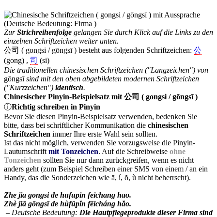
Zur
Strichreihenfolge
gelangen Sie durch Klick auf die Links zu den
einzelnen Schriftzeichen weiter unten.
公司 ( gongsi / gōngsī ) besteht aus folgenden Schriftzeichen:
公
(gong) ,
司
(si)
Die traditionellen chinesischen Schriftzeichen ("Langzeichen") von
gōngsī
sind mit den oben abgebildeten modernen Schriftzeichen
("Kurzzeichen")
identisch
.
Chinesischer Pinyin-Beispielsatz mit 公司 ( gongsi / gōngsī )
ⓘ
Richtig schreiben in Pinyin
Bevor Sie diesen Pinyin-Beispielsatz verwenden, bedenken Sie
bitte, dass bei schriftlicher Kommunikation die
chinesischen
Schriftzeichen
immer Ihre erste Wahl sein sollten.
Ist das nicht möglich, verwenden Sie vorzugsweise die Pinyin-
Lautumschrift
mit Tonzeichen
. Auf die Schreibweise
ohne
Tonzeichen
sollten Sie nur dann zurückgreifen, wenn es nicht
anders geht (zum Beispiel Schreiben einer SMS von einem / an ein
Handy, das die Sonderzeichen wie ā, í, ŏ, ù nicht beherrscht).
Zhe jia gongsi de hufupin feichang hao.
Zhè jiā gōngsī de hùfūpĭn fēicháng hăo.
– Deutsche Bedeutung:
Die Hautpflegeprodukte dieser Firma sind