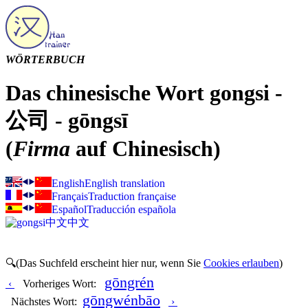
WÖRTERBUCH
Das chinesische Wort gongsi -
公司 - gōngsī
(
Firma
auf Chinesisch)
English
English translation
Français
Traduction française
Español
Traducción española
中文
中文
🔍(Das Suchfeld erscheint hier nur, wenn Sie
Cookies erlauben
)
gōngrén
‹
Vorheriges Wort:
gōngwénbāo
Nächstes Wort:
›