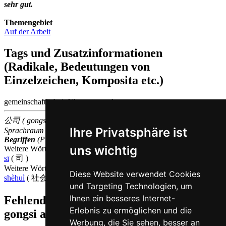
sehr gut.
Themengebiet
Auf der Arbeit
Tags und Zusatzinformationen
(Radikale, Bedeutungen von
Einzelzeichen, Komposita etc.)
gemeinschaftlich | führen, verwalten
公司 ( gongsi / gōngsī ) gehört zu den
500
im chinesischen
Ihre Privatsphäre ist
Sprachraum am
häufigsten
verwendeten
zusammengesetzen
Begriffen
(Platz
308
)
uns wichtig
Weitere Wörter, die ebenfalls
Firma auf Chinesisch
bedeuten
sī
( 司 )
Weitere Wörter, die ebenfalls
Gesellschaft auf Chinesisch
bedeuten
Diese Website verwendet Cookies
shèhuì
( 社会 )
und Targeting Technologien, um
Ihnen ein besseres Internet-
Fehlende oder falsche Übersetzung für
Erlebnis zu ermöglichen und die
gongsi auf Deutsch melden
Werbung, die Sie sehen, besser an