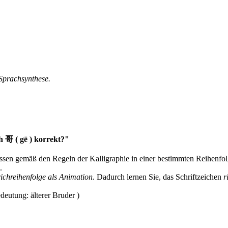
 Sprachsynthese.
h 哥 ( gē ) korrekt?"
müssen gemäß den Regeln der Kalligraphie in einer bestimmten Reihenfo
.
richreihenfolge als Animation
. Dadurch lernen Sie, das Schriftzeichen
r