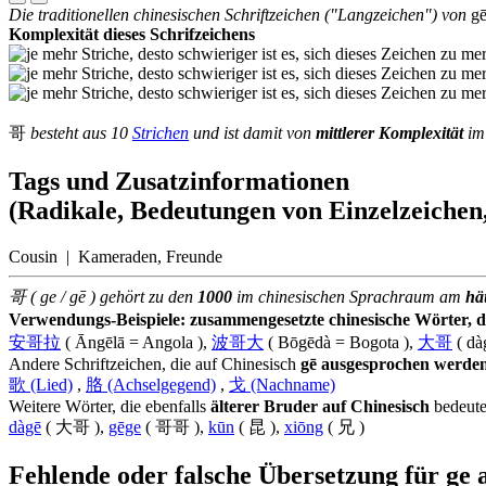
Die traditionellen chinesischen Schriftzeichen ("Langzeichen") von
g
Komplexität dieses Schrifzeichens
哥
besteht aus 10
Strichen
und ist damit von
mittlerer Komplexität
im 
Tags und Zusatzinformationen
(Radikale, Bedeutungen von Einzelzeichen,
Cousin | Kameraden, Freunde
哥 ( ge / gē ) gehört zu den
1000
im chinesischen Sprachraum am
hä
Verwendungs-Beispiele: zusammengesetzte chinesische Wörter, die
安哥拉
( Āngēlā = Angola ),
波哥大
( Bōgēdà = Bogota ),
大哥
( dàg
Andere Schriftzeichen, die auf Chinesisch
gē ausgesprochen werde
歌 (Lied)
,
胳 (Achselgegend)
,
戈 (Nachname)
Weitere Wörter, die ebenfalls
älterer Bruder auf Chinesisch
bedeut
dàgē
( 大哥 ),
gēge
( 哥哥 ),
kūn
( 昆 ),
xiōng
( 兄 )
Fehlende oder falsche Übersetzung für ge