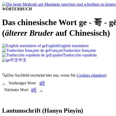
WÖRTERBUCH
Das chinesische Wort ge - 哥 - g
(
älterer Bruder
auf Chinesisch)
English
English translation
Français
Traduction française
Español
Traducción española
中文
中文
🔍(Das Suchfeld erscheint hier nur, wenn Sie
Cookies erlauben
)
gē
‹
Vorheriges Wort:
gē
Nächstes Wort:
›
Lautumschrift
(Hanyu Pinyin)