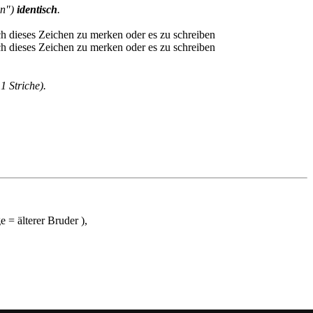
en")
identisch
.
1 Striche).
e = älterer Bruder ),