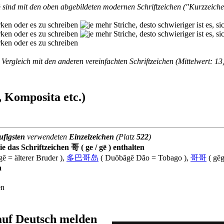
ē
sind mit den oben abgebildeten modernen Schriftzeichen ("Kurzzeich
Vergleich mit den anderen vereinfachten Schriftzeichen (Mittelwert: 13,
 Komposita etc.)
ufigsten
verwendeten
Einzelzeichen
(Platz
522
)
 das Schriftzeichen 哥 ( ge / gē ) enthalten
ē = älterer Bruder ),
多巴哥岛
( Duōbāgē Dăo = Tobago ),
哥哥
( gēg
n
en
 auf Deutsch melden