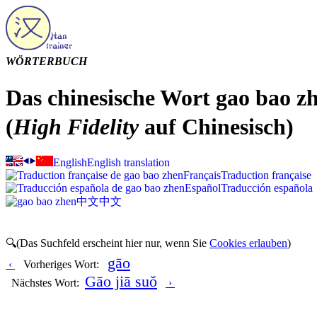
WÖRTERBUCH
Das chinesische Wort gao bao 
(
High Fidelity
auf Chinesisch)
English
English translation
Français
Traduction française
Español
Traducción española
中文
中文
🔍(Das Suchfeld erscheint hier nur, wenn Sie
Cookies erlauben
)
gāo
‹
Vorheriges Wort:
Gāo jiā suŏ
Nächstes Wort:
›