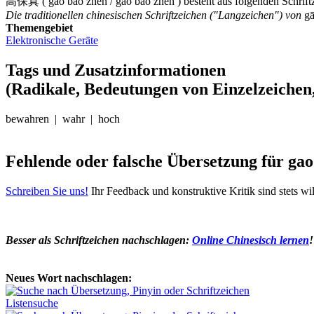
高保真 ( gao bao zhen / gāo băo zhēn ) besteht aus folgenden Schrift
Die traditionellen chinesischen Schriftzeichen ("Langzeichen") von
gā
Themengebiet
Elektronische Geräte
Tags und Zusatzinformationen
(Radikale, Bedeutungen von Einzelzeichen,
bewahren | wahr | hoch
Fehlende oder falsche Übersetzung für ga
Schreiben Sie uns!
Ihr Feedback und konstruktive Kritik sind stets w
Besser als Schriftzeichen nachschlagen:
Online Chinesisch lernen
!
Neues Wort nachschlagen:
Listensuche