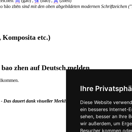
zeichen:
高
(gao) ,
保
(bao) ,
真
(zhen)
o băo zhēn
sind mit den oben abgebildeten modernen Schriftzeichen (
 Komposita etc.)
o bao zhen auf Deutsch melden
illkommen.
Ihre Privatsphä
 - Das dauert dank visueller Merkhilfen gar nicht mal so viel länger.
Diese Website verwend
ein besseres Internet-
sehen, besser an Ihre 
wir außerdem, um Erge
Besucher kommen oder 