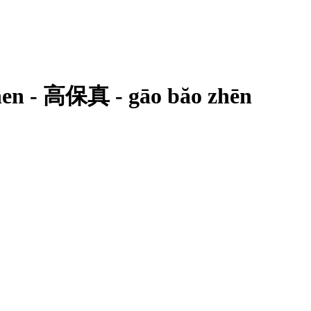
zhen - 高保真 - gāo băo zhēn