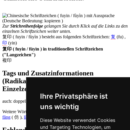
Zur
Strichreihenfolge
gelangen Sie durch Klick auf die Links zu den
einzelnen Schriftzeichen weiter unten.
复印 ( fuyin / fùyìn ) besteht aus folgenden Schriftzeichen:
复
(fu) ,
印
(yin)
复印 ( fuyin / fùyìn ) in traditionellen Schriftzeichen
("Langzeichen")
複印
Tags und Zusatzinformationen
(Radikale, Bedeutungen von
Einzelzeichen, Komposita etc.)
Ihre Privatsphäre ist
auch: doppel | drucken
uns wichtig
Weitere Wörter, die ebenfalls
kopieren auf Chinesisch
bedeuten
făng
( 仿 ),
línmó
( 临摹 )
Diese Website verwendet Cookies
und Targeting Technologien, um
Fehlende oder falsche Übersetzung für