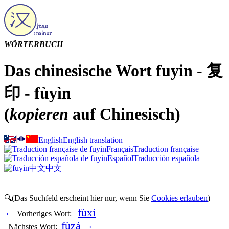
WÖRTERBUCH
Das chinesische Wort fuyin - 复
印 - fùyìn
(
kopieren
auf Chinesisch)
English
English translation
Français
Traduction française
Español
Traducción española
中文
中文
🔍(Das Suchfeld erscheint hier nur, wenn Sie
Cookies erlauben
)
fùxí
‹
Vorheriges Wort:
fùzá
Nächstes Wort:
›