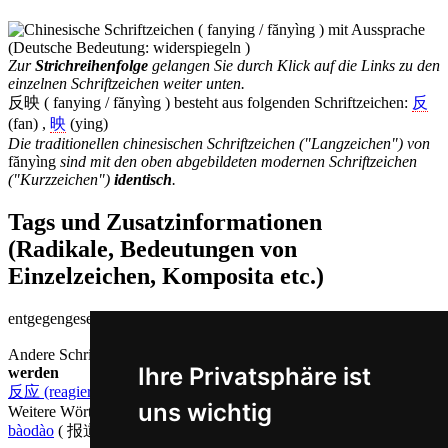
Zur
Strichreihenfolge
gelangen Sie durch Klick auf die Links zu den
einzelnen Schriftzeichen weiter unten.
反映 ( fanying / fănyìng ) besteht aus folgenden Schriftzeichen:
反
(fan) ,
映
(ying)
Die traditionellen chinesischen Schriftzeichen ("Langzeichen") von
fănyìng
sind mit den oben abgebildeten modernen Schriftzeichen
("Kurzzeichen")
identisch
.
Tags und Zusatzinformationen
(Radikale, Bedeutungen von
Einzelzeichen, Komposita etc.)
entgegengesetzt |
Andere Schriftzeichen, die auf Chinesisch
fănyìng ausgesprochen
Ihre Privatsphäre ist
werden
反应 (reagieren)
uns wichtig
Weitere Wörter, die ebenfalls
berichten auf Chinesisch
bedeuten
bàodào
( 报道 ),
bàogào
( 报告 ),
shù
( 述 )