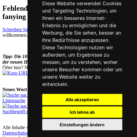
Diese Website verwendet Cookies
Fehlende oder falsche Übersetzung für
und Targeting Technologien, um
fanying auf Deutsch melden
Ihnen ein besseres Internet-
Erlebnis zu ermöglichen und die
Schreiben Sie uns!
Ihr Feedback und konstruktive Kritik sind stets
Werbung, die Sie sehen, besser an
willkommen.
Ihre Bedürfnisse anzupassen.
Diese Technologien nutzen wir
außerdem, um Ergebnisse zu
Tipp: Die 1000
häufigsten Chinesischen Vokabeln
lernen Sie mit
messen, um zu verstehen, woher
der neuen Han Trainer Top 1000 Edition.
Öfter hier? Nutzen Sie unsere
Kurz-URL
chi.nesis.ch
unsere Besucher kommen oder um
unsere Website weiter zu
entwickeln.
Neues Wort nachschlagen:
Alle akzeptieren
Listensuche
Suchbegriff eingeben
Ich lehne ab
Einstellungen ändern
Alle Inhalte sind urheberrechtlich geschützt |
Kontakt & Impressum
|
Datenschutzerklärung
|
Cookie-Einstellungen