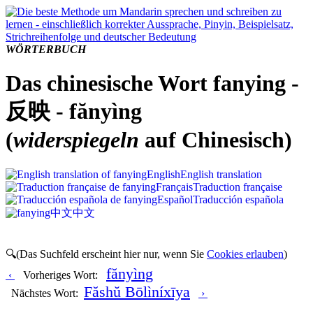
WÖRTERBUCH
Das chinesische Wort fanying -
反映 - fănyìng
(
widerspiegeln
auf Chinesisch)
English
English translation
Français
Traduction française
Español
Traducción española
中文
中文
🔍(Das Suchfeld erscheint hier nur, wenn Sie
Cookies erlauben
)
fănyìng
‹
Vorheriges Wort:
Făshŭ Bōlìníxīya
Nächstes Wort:
›