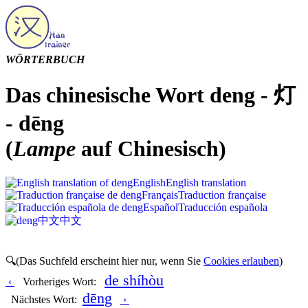
WÖRTERBUCH
Das chinesische Wort deng - 灯
- dēng
(
Lampe
auf Chinesisch)
English
English translation
Français
Traduction française
Español
Traducción española
中文
中文
🔍(Das Suchfeld erscheint hier nur, wenn Sie
Cookies erlauben
)
de shíhòu
‹
Vorheriges Wort:
dēng
Nächstes Wort:
›