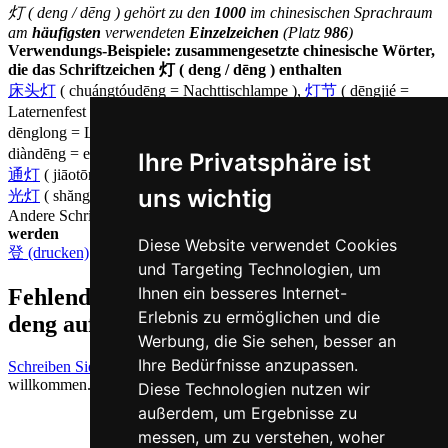
灯 ( deng / dēng ) gehört zu den
1000
im chinesischen Sprachraum
am
häufigsten
verwendeten
Einzelzeichen
(Platz
986
)
Verwendungs-Beispiele: zusammengesetzte chinesische Wörter,
die das Schriftzeichen 灯 ( deng / dēng ) enthalten
床头灯
( chuángtóudēng = Nachttischlampe ),
灯节
( dēngjié =
Laternenfest ),
灯具
( dēngjù = Lampen und Laternen ),
灯笼
(
dēnglong = Laterne ),
灯塔
( dēngtă = Leuchtturm ),
电灯
(
diàndēng = elektrisches Licht ),
红绿灯
( hónglǜdēng = Ampel ),
交
Ihre Privatsphäre ist
通灯
( jiāotōngdēng = Ampel ),
绿灯
( lǜdēng = grünes Licht ),
闪
uns wichtig
光灯
( shănguāngdēng = Blitzlicht )
Andere Schriftzeichen, die auf Chinesisch
dēng ausgesprochen
werden
Diese Website verwendet Cookies
登 (drucken)
und Targeting Technologien, um
Ihnen ein besseres Internet-
Fehlende oder falsche Übersetzung für
Erlebnis zu ermöglichen und die
deng auf Deutsch melden
Werbung, die Sie sehen, besser an
Ihre Bedürfnisse anzupassen.
Schreiben Sie uns!
Ihr Feedback und konstruktive Kritik sind stets
willkommen.
Diese Technologien nutzen wir
außerdem, um Ergebnisse zu
messen, um zu verstehen, woher