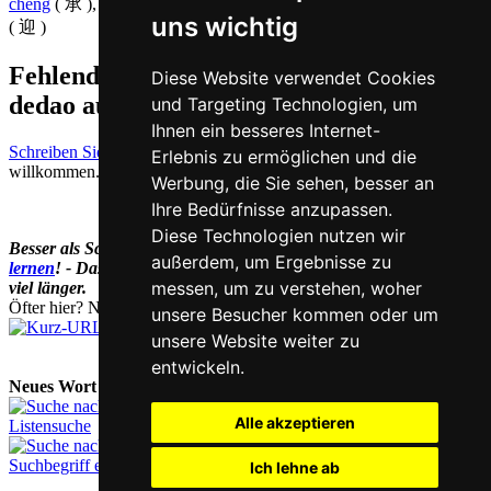
chéng
( 承 ),
huòdé
( 获得 ),
jiē
( 接 ),
shòu
( 受 ),
yīng
( 膺 ),
yíng
uns wichtig
( 迎 )
Fehlende oder falsche Übersetzung für
Diese Website verwendet Cookies
dedao auf Deutsch melden
und Targeting Technologien, um
Ihnen ein besseres Internet-
Schreiben Sie uns!
Ihr Feedback und konstruktive Kritik sind stets
Erlebnis zu ermöglichen und die
willkommen.
Werbung, die Sie sehen, besser an
Ihre Bedürfnisse anzupassen.
Diese Technologien nutzen wir
Besser als Schriftzeichen nachschlagen:
Online Chinesisch
außerdem, um Ergebnisse zu
lernen
! - Das dauert dank visueller Merkhilfen gar nicht mal so
messen, um zu verstehen, woher
viel länger.
Öfter hier? Nutzen Sie unsere
Kurz-URL
chi.nesis.ch
unsere Besucher kommen oder um
unsere Website weiter zu
entwickeln.
Neues Wort nachschlagen:
Alle akzeptieren
Listensuche
Suchbegriff eingeben
Ich lehne ab