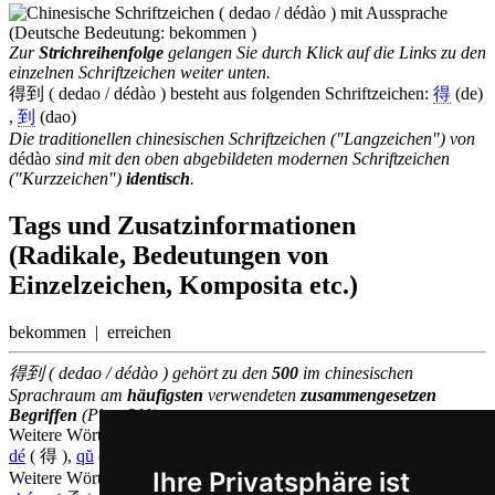
Zur
Strichreihenfolge
gelangen Sie durch Klick auf die Links zu den
einzelnen Schriftzeichen weiter unten.
得到 ( dedao / dédào ) besteht aus folgenden Schriftzeichen:
得
(de)
,
到
(dao)
Die traditionellen chinesischen Schriftzeichen ("Langzeichen") von
dédào
sind mit den oben abgebildeten modernen Schriftzeichen
("Kurzzeichen")
identisch
.
Tags und Zusatzinformationen
(Radikale, Bedeutungen von
Einzelzeichen, Komposita etc.)
bekommen | erreichen
得到 ( dedao / dédào ) gehört zu den
500
im chinesischen
Sprachraum am
häufigsten
verwendeten
zusammengesetzen
Begriffen
(Platz
211
)
Weitere Wörter, die ebenfalls
bekommen auf Chinesisch
bedeuten
dé
( 得 ),
qŭ
( 取 ),
yŏu
( 有 )
Ihre Privatsphäre ist
Weitere Wörter, die ebenfalls
erhalten auf Chinesisch
bedeuten