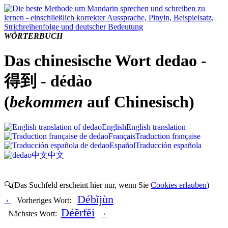
WÖRTERBUCH
Das chinesische Wort dedao -
得到 - dédào
(
bekommen
auf Chinesisch)
English
English translation
Français
Traduction française
Español
Traducción española
中文
中文
🔍(Das Suchfeld erscheint hier nur, wenn Sie
Cookies erlauben
)
Débĭjùn
‹
Vorheriges Wort:
Déĕrfĕi
Nächstes Wort:
›