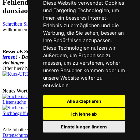
Fehlende oder falsche Übersetzung für
Diese Website verwendet Cookies
danxiao auf Deutsch melden
und Targeting Technologien, um
Ihnen ein besseres Internet-
Schreiben Sie uns!
Ihr Feedback und konstruktive Kritik sind stets
Erlebnis zu ermöglichen und die
willkommen.
Werbung, die Sie sehen, besser an
Ihre Bedürfnisse anzupassen.
Diese Technologien nutzen wir
Besser als Schriftzeichen nachschlagen:
Online Chinesisch
außerdem, um Ergebnisse zu
lernen
! - Das dauert dank visueller Merkhilfen gar nicht mal so
messen, um zu verstehen, woher
viel länger.
Öfter hier? Nutzen Sie unsere
Kurz-URL
chi.nesis.ch
unsere Besucher kommen oder um
unsere Website weiter zu
entwickeln.
Neues Wort nachschlagen:
Alle akzeptieren
Listensuche
Suchbegriff eingeben
Ich lehne ab
Einstellungen ändern
Alle Inhalte sind urheberrechtlich geschützt |
Kontakt & Impressum
|
Datenschutzerklärung
|
Cookie-Einstellungen