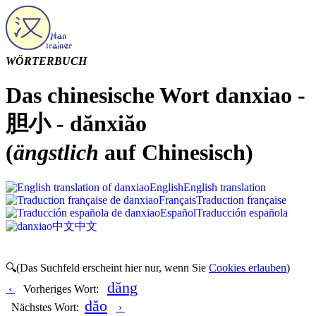
WÖRTERBUCH
Das chinesische Wort danxiao -
胆小 - dănxiăo
(
ängstlich
auf Chinesisch)
English
English translation
Français
Traduction française
Español
Traducción española
中文
中文
🔍(Das Suchfeld erscheint hier nur, wenn Sie
Cookies erlauben
)
dăng
‹
Vorheriges Wort:
dăo
Nächstes Wort:
›