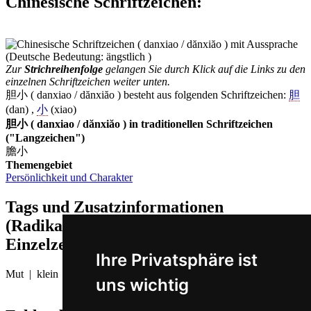
Chinesische Schriftzeichen
:
Zur
Strichreihenfolge
gelangen Sie durch Klick auf die Links zu den
einzelnen Schriftzeichen weiter unten.
胆小 ( danxiao / dănxiăo ) besteht aus folgenden Schriftzeichen:
胆
(dan) ,
小
(xiao)
胆小 ( danxiao / dănxiăo ) in traditionellen Schriftzeichen
("Langzeichen")
膽小
Themengebiet
Persönlichkeit und Charakter
Tags und Zusatzinformationen
(Radikale, Bedeutungen von
Einzelzeichen, Komposita etc.)
Ihre Privatsphäre ist
Mut | klein
uns wichtig