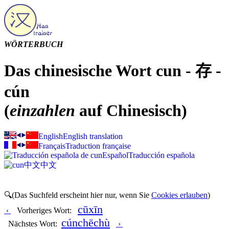
WÖRTERBUCH
Das chinesische Wort cun - 存 -
cún
(
einzahlen
auf Chinesisch)
English
English translation
Français
Traduction française
Español
Traducción española
中文
中文
🔍(Das Suchfeld erscheint hier nur, wenn Sie
Cookies erlauben
)
cūxīn
‹
Vorheriges Wort:
cúnchēchù
Nächstes Wort:
›