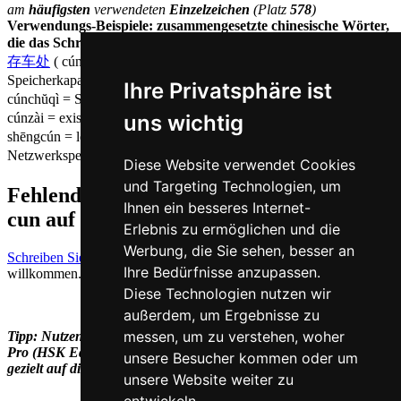
am
häufigsten
verwendeten
Einzelzeichen
(Platz
578
)
Verwendungs-Beispiele: zusammengesetzte chinesische Wörter,
die das Schriftzeichen 存 ( cun / cún ) enthalten
存车处
( cúnchēchù = Parkplatz ),
存储容量
( cúnchŭ róngliàng =
Speicherkapazität ),
存储卡
( cúnchŭkă = Speicherkarte ),
存储器
(
Ihre Privatsphäre ist
cúnchŭqì = Speicher ),
存款
( cúnkuăn = Spareinlagen ),
存在
(
uns wichtig
cúnzài = existieren ),
内存
( nèicún = Arbeitsspeicher ),
生存
(
shēngcún = leben ),
网络存储
( wăngluòcúnchŭ =
Netzwerkspeicher ),
转存
( zhuăncún = überweisen )
Diese Website verwendet Cookies
und Targeting Technologien, um
Fehlende oder falsche Übersetzung für
Ihnen ein besseres Internet-
cun auf Deutsch melden
Erlebnis zu ermöglichen und die
Werbung, die Sie sehen, besser an
Schreiben Sie uns!
Ihr Feedback und konstruktive Kritik sind stets
Ihre Bedürfnisse anzupassen.
willkommen.
Diese Technologien nutzen wir
außerdem, um Ergebnisse zu
messen, um zu verstehen, woher
Tipp: Nutzen Sie unseren Chinesisch-Vokabeltrainer Han Trainer
Pro (HSK Edition) zur
HSK Vorbereitung
und bereiten Sie sich
unsere Besucher kommen oder um
gezielt auf diese Prüfung vor.
unsere Website weiter zu